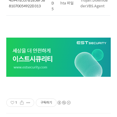
40947B537B1656F58
Trojan.Downloa
D
hta 파일
81070054922D313
der.VBS.Agent
5
1
구독하기