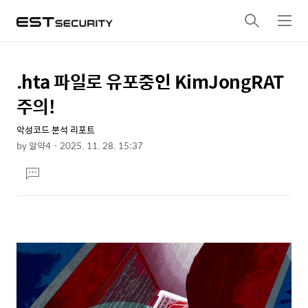
검
메
색
뉴
.hta 파일로 유포중인 KimJongRAT
상
본
문
세
주의!
제
컨
목
악성코드 분석 리포트
텐
by
알약4
2025. 11. 28. 15:37
츠
본
댓
문
글
달
기