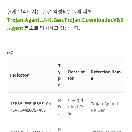
현재 알약에서는 관련 악성파일들에 대해
Trojan.Agent.LNK.Gen,Trojan.Downloader.VBS
.Agent
등으로 탐지하고 있습니다.
IoC
T
y
Descript
Detection Nam
Indicator
p
ion
e
e
M
바로가기
4EB884F8F4FB8F1C6
Trojan.Agent.L
D
(.lnk) 파
75A734418917435
NK.Gen
5
일
M