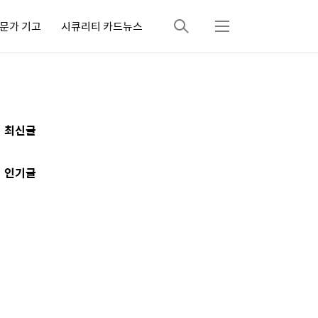
문가 기고
시큐리티 카드뉴스
검
메
색
뉴
추
최신글
가
정
인기글
보