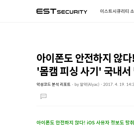
이스트시큐리티 
알약人 이야기
이벤트
시
아이폰도 안전하지 않다!
상
본
문
세
'몸캠 피싱 사기' 국내서
제
컨
목
텐
악성코드 분석 리포트
by
알약(Alyac)
2017. 4. 19. 14:
본
츠
댓
문
글
달
기
아이폰도 안전하지 않다! iOS 사용자 정보도 탈취