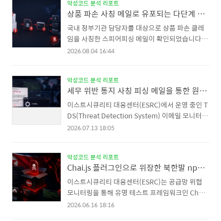
악성코드 분석 리포트
메일은 온라인 거래 과정에서 흔히 발생하는 상품
상품 파손 사칭 메일로 유포되는 다단계 정보탈취 악성코드 주의
파손 분쟁을 소재로 삼았습니다. 공격자는 주문한
제품에서 심각한 손상이 발견되었다고
국내 정부기관 담당자를 대상으로 상품 파손 클레
주장하면서, 개봉 과정과 파손 부위를 촬영한
임을 사칭한 스피어피싱 메일이 확인되었습니다.
자료를 준비했으니 확인해 달라고 요청합니다.
해당 메일은 악성코드를 직접 첨부하는 대신 외부
파일 용량이 크다는 이유를 들어 첨부 대신 외부
2026.08.04 16:44
파일 공유 서비스 링크를 통해 압축 파일을 내려받
링크를 안내한 점이 특징이며, ..
도록 유도하며, 내부에는 정상 서명된 Microsoft E
악성코드 분석 리포트
xcel 실행 파일과 악성 DLL파일이 함께 존재합니
세무 위반 통지 사칭 피싱 메일을 통한 원격제어 악성코드 유포 주의
다. 감염이 완료되면 브라우저 자격 증명과 암호화
폐 지갑 정보가 공격자 서버로 전송됩니다. 공격 개
이스트시큐리티 대응센터(ESRC)에서 운영 중인 T
요 이번 피싱 메일은 온라인 거래 과정에서 흔히 발
DS(Threat Detection System) 이메일 모니터링
생하는 상품 파손 분쟁을 소재로 삼았습니다. 공격
시스템을 통해, 국세 당국의 세무 위반 통지를 사칭
2026.07.13 18:05
자는 주문한 제품에서 심각한 손상이 발견되었다고
한 피싱 메일이 확인되었습니다. 본 메일은 본문에
주장하면서, 개봉 과정과 파손 부위를 촬영한 자료
삽입된 링크로 악성 실행 파일을 다운로드 및 실행
를 준비했으니 확인해 달라고 요청합니다. 파일 용
악성코드 분석 리포트
하도록 유도하며, 감염 시 대상 시스템에 대한 원격
Chai.js 플러그인으로 위장한 북한발 npm 악성 패키지 'chai-as-init' 분석
량이 크다는 이유를 들어 첨부 대신 외부 링크를 안
제어 권한이 공격자에게 이전됩니다. 이번 공격은
내한 점이 특징이며, ..
"세무 위반 및 제재 통지"를 제목으로 수신자에게
이스트시큐리티 대응센터(ESRC)는 공급망 위협
제출 기한을 압박한 뒤, 첨부가 아닌 외부 파일 공유
모니터링을 통해 유명 테스트 프레임워크인 Chai.j
서비스 링크를 통해 악성 실행 파일을 배포하는 방
s의 플러그인으로 위장한 악성 npm 패키지(chai-
2026.06.16 18:16
식으로 전개되었습니다. 악성코드를 메일에 직접
as-init)가 v1.4.5 ~ v1.4.7까지 총 3개 버전으로