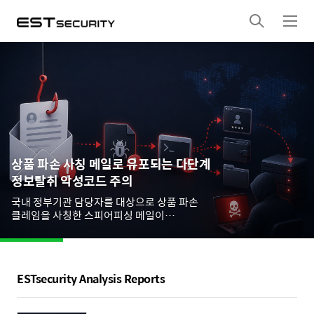
검
메
색
뉴
상품 파손 사칭 메일로 유포되는 다단계
정보탈취 악성코드 주의
국내 정부기관 담당자를 대상으로 상품 파손
클레임을 사칭한 스피어피싱 메일이
확인되었습니다. 해당 메일은 악성코드를 직접
첨부하는 대신 외부 파일 공유 서비스 링크를
통해 압축 파일을 내려받도록 유도하며, 내부에는
정상 서명된 Microsoft Excel 실행 파일과 악성
ESTsecurity Analysis Reports
DLL파일이 함께 존재합니다. 감염이 완료되면
브라우저 자격 증명과 암호화폐 지갑 정보가
공격자 서버로 전송됩니다. 공격 개요 이번 피싱