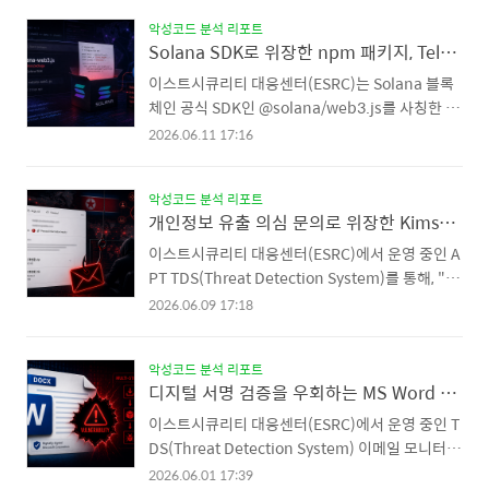
첨부하지 않고 정상 서비스를 경유 하도록 구성함
배포된 사실을 확인했습니다.이 패키지는 설치 또
으로써 메일 게이트웨이의 첨부파일 검사를 회피한
악성코드 분석 리포트
는 코드에서 불러오는 즉시 외부 서버에서 악성 코
Solana SDK로 위장한 npm 패키지, Telegram Bot API 기반 RAT 유포
점이 특징입니다. ESRC는 수집된 피싱 메일과 이
드를 내려받아 실행하며, 시스템의 자격증명을 탈
를 ..
취하는 인포스틸러와 원격 명령을 수행하는 RAT
이스트시큐리티 대응센터(ESRC)는 Solana 블록
기능을 함께 갖추고 있습니다. 패키지 개요 chai-a
체인 공식 SDK인 @solana/web3.js를 사칭한 악
s-init 패키지는 인기 패키지인 chai 및 chai-as-p
성 npm 패키지 9종을 발견했습니다. 9개 패키지
2026.06.11 17:16
romised 패키지명을 모방한 타이포스쿼팅 (Typo
는 모두 동일한 공격자가 동일한 악성 페이로드를
squatting)기법을 사용했으나 내부 코드는 전혀
삽입한 것으로, Telegram Bot API를 명령제어(C
다릅니다. 공격자는 정상 Node.js 로깅 라이브러
악성코드 분석 리포트
2) 채널로 활용하는 원격 제어 도구(RAT)를 포함하
개인정보 유출 의심 문의로 위장한 Kimsuky 스피어피싱 사례 분석
리인 pino의 ..
고 있습니다. 이 악성코드는 단순 정보 탈취를 넘어,
Telegram 채팅 기반의 양방향 C2(Command &
이스트시큐리티 대응센터(ESRC)에서 운영 중인 A
Control) 기능을 통해 공격자가 피해 시스템에서
PT TDS(Threat Detection System)를 통해, "개
임의의 운영체제(OS) 명령을 실행할 수 있어 심각
인정보 유출 의심 확인 요청"이라는 민감한 소재로
2026.06.09 17:18
한 위협이 될 수 있습니다. 기존 Telegram Bot API
위장한 스피어 피싱 공격이 포착되었습니다. 이번
악용 사례와의 차이점 Telegram Bot API를 C2 채
공격은 불특정 다수에게 동일한 메일을 무작위로
널로 사용하는 악성 패키지 사례는 기존에도 다수
악성코드 분석 리포트
살포하는 일반적인 유포형 피싱과 달리, 특정 기업
디지털 서명 검증을 우회하는 MS Word 변조 악성코드 주의 (CVE-2013-3900)
..
의 실무 담당자를 표적으로 삼아 여러 차례 메일을
주고받으며 신뢰를 쌓은 뒤 악성 파일을 실행하도
이스트시큐리티 대응센터(ESRC)에서 운영 중인 T
록 유도한 정교한 표적 공격이라는 점에서 주의가
DS(Threat Detection System) 이메일 모니터링
필요합니다. 특히 공격자는 첫 시도에서 악성 링크
시스템을 통해, 정상 서명된 Microsoft Word 실행
2026.06.01 17:39