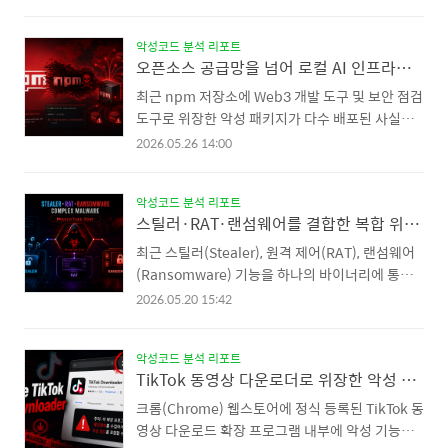
가 보안 솔루션에 의해 차단되자, 이를 "오탐지"라
파일로 위장하여 보안 솔루션의 신뢰 검증을 우회
둘러대며 같은 악성코드를 암호가 걸린 첨부파일
하는 정교한 다단계 로더 악성코드가 확인되었습니
형태로 재전송하는 치밀함까지 보였습니다. ESRC
악성코드 분석 리포트
다. 이번 악성코드는 저작권 침해를 경고하는 피싱
오픈소스 공급망을 넘어 로컬 AI 인프라를 겨냥한 위협 분석
는 수집된 악성 샘플 3종을 분석한 결과, 해당 공격
메일을 통해 유포되었으며, 정상적으로 서명된 Mic
이 북..
rosoft Word 파일을 변조했음에도 Windows가
최근 npm 저장소에 Web3 개발 도구 및 보안 점검
이를 여전히 "정상 Microsoft 파일"로 인식하게 만
도구로 위장한 악성 패키지가 다수 배포된 사실이
드는 오래된 취약점(CVE-2013-3900) 을 악용한
확인되었습니다. 해당 캠페인은 ddjidd5640이라
2026.05.26 14:00
것이 특징입니다. 개요 및 유입 경로 공격자는 국내
는 npm 계정을 통해 유포되었으며, 단순히 악성
여행사를 사칭해 ‘저작권 침해 콘텐츠 제거 요청’
패키지를 설치하도록 유도하는 기존 공격 방식에서
이라는 제목의 피싱메일을 유포하였으며 메일 본문
악성코드 분석 리포트
한 단계 진화한 형태로 분석됩니다. 공격자는 개발
스틸러·RAT·랜섬웨어를 결합한 복합 위협 악성코드 분석 - MoscowTeam_Steal
에는 "무단 전시 파..
자가 직접 패키지를 실행하는 경로뿐 아니라, AI 개
발도구가 신뢰하고 읽어 들이는 프로젝트 지침 파
최근 스틸러(Stealer), 원격 제어(RAT), 랜섬웨어
일, AI 에이전트가 호출하는 외부 도구, 사용자가 안
(Ransomware) 기능을 하나의 바이너리에 통합
내에 따라 실행하는 후속 스크립트까지 공격 경로
한 복합형 악성코드가 발견되었습니다. 해당 악성
2026.05.20 15:42
로 활용했습니다.즉, 이번 공격은 ‘AI 개발 환경 자
파일 내부에는 "MoscowTeam_Steal"이라는 자
체에 내재된 신뢰 흐름’을 노렸다는 점에서 공격자
체 워터마크가 포함되어 있으며, 아직 공개된 위협
가 AI도 공격표면으로 활용하는 점이 특징입니다.
악성코드 분석 리포트
인텔리전스 데이터베이스에 등록되지 않은 미공개
TikTok 동영상 다운로더로 위장한 악성 크롬 확장 프로그램 주의
공격 개요 이번 캠페인에서 확인된 악성 패키지는
맞춤형(Custom) 악성코드로 확인되었습니다. 감
크게 두..
염된 PC의 계정 정보 및 암호화폐 지갑 탈취부터
크롬(Chrome) 웹스토어에 정식 등록된 TikTok 동
파일 암호화까지 자동으로 수행하는 정교한 공격
영상 다운로드 확장 프로그램 내부에 악성 기능이