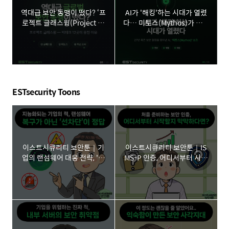
역대급 보안 동맹이 떴다? ‘프
AI가 '해킹'하는 시대가 열렸
로젝트 글래스윙(Project Gl
다… 미토스(Mythos)가 던진
asswing)'이란?
보안의 경고
ESTsecurity Toons
이스트시큐리티 보안툰｜기
이스트시큐리티 보안툰｜IS
업의 랜섬웨어 대응 전략, '선
MS-P 인증, 어디서부터 시작
차단'이 핵심!
해야 할까요?