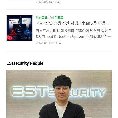
구조를 갖추고 있어 각별한 주의가 필요합니다. 공
숨겨져 있는 것으로 확인되었습니다. 해당 확장 프
2026.05.14 17:45
격 흐름 전체 공격은 드로퍼 실행 → 데이터 탈취
로그램은 “TikTok Video Downloader”, “TikTok
→ 봇넷 등록 및 파일 암호화 순서로 자동 진행되며,
동영상 대량 다운로더" 라는 이름으로 배포 중이며,
실행 후 시스템 정보 탈취와 암호화가 모두 완료됩
악성코드 분석 리포트
표면적으로는 TikTok 영상 다운로드 기능을 제공
국세청 및 금융기관 사칭, PhaaS를 이용한 기업 타겟형 피싱메일 주의
니다. 1) 드로퍼 실행 - 파일리스 로딩 (File..
하지만 내부에 원격 C2 서버 통신, 사용자 정보 전
송, 브라우저 탭 리디렉션 등의 악성 기능이 숨겨져
이스트시큐리티 대응센터(ESRC)에서 운영 중인 T
있습니다. 악성 기능 상세 분석 1. 사용자 정보 전송
DS(Threat Detection System) 이메일 모니터링
해당 확장 프로그램이 설치되면, 브라우저 환경 정
시스템을 통해 국내 주요 산업군 기업을 겨냥한 피
2026.05.13 10:54
보(OS, 브라우저 버전, 언어 설정) 및 기기 고유 식
싱 공격이 포착되었습니다. 공격자는 국세청 전자
별자를 외부로 전송합니다.전송되는 정보는 다음
세금계산서 및 하나은행 보안메일을 정교하게 사칭
과 같습니다. 수집정보내용추적 ID (usr)설치 시각
하여, 피해자의 계정 정보 탈취를 시도하고 있으며,
ESTsecurity People
이 인코딩된 기기 고유 ..
특히 이번 공격은 PhaaS(서비스형 피싱 공격, Phi
shing-as-a-Service) 플랫폼이 사용된 것으로 추
정되어 각별한 주의가 필요합니다. 공격 개요 및 유
입 경로 이번 공격은 2026년 4~5월을 전후하여 자
동차 부품 제조, 반도체/화학 소재, IT/광통신 장비,
의료기기/바이오, IT 서비스/SW 등 다양한 산업군
의 국내 기업 실무자를 표적으로 삼았습니다. 공격
자는 [메일 수신 → H..