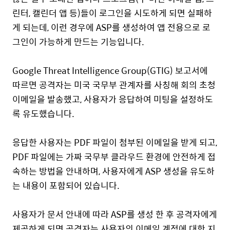
린터
,
캘린더
앱 등)
들이
로그인을
시도하게
되면
실패하
게
되는데
,
이런
경우에
ASP를
생성하여
앱
전용으로
로
그인이
가능하게
만드는
기능입니다
.
Google Threat Intelligence
Group(
GTIG)
보고서에
따르면
공격자는
미국
국무부
관계자를
사칭해
회의
초청
이메일을
발송했고
,
사용자가
응답하여
미팅을
설정하도
록
유도했습니다
.
응답한
사용자는
PDF
파일이
첨부된
이메일을
받게
되고
,
PDF
파일에는
가짜
국무부
클라우드
환경에
안전하게
접
속하는
방법을
안내하며
,
사용자에게
ASP
생성을
유도하
는
내용이
포함되어
있습니다
.
사용자가
문서
안내에
따라
ASP를
생성
한 후
공격자에게
제공하게
되면
공격자는
사용자의
이메일
계정에
대한
지