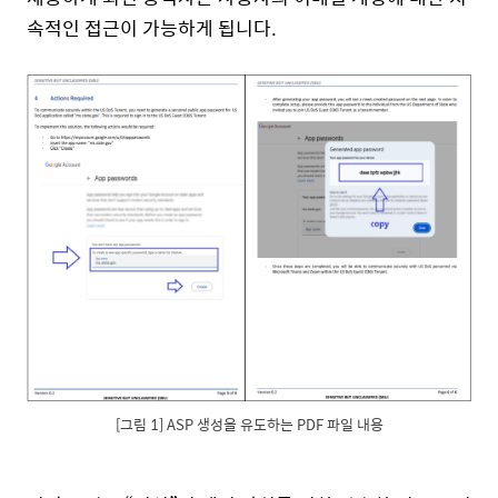
속적
인
접
근
이
가능
하
게
됩
니
다
.
[그림 1] ASP 생성을 유도하는 PDF 파일 내용