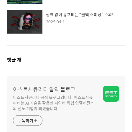
링크 없이 유포되는 “콜백 스미싱” 주의!
2025.04.11
댓
댓글
개
글
영
역
이스트시큐리티 알약 블로그
이스트시큐리티 공식 블로그입니다. 이스트시큐
리티는 AI 기술을 활용한 사이버 위협 인텔리전스
의 선도 기업이 되겠습니다.
구독하기