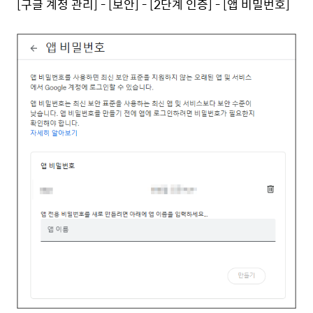
[구글 계정 관리]
- [
보안] - [2단계 인증] - [앱 비밀번호]