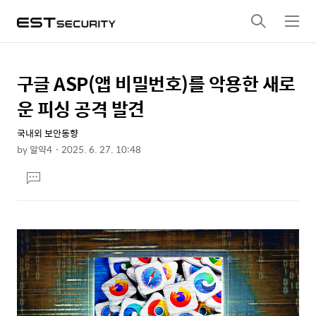
검
메
색
뉴
구글 ASP(앱 비밀번호)를 악용한 새로
상
본
문
세
운 피싱 공격 발견
제
컨
목
국내외 보안동향
텐
by
알약4
2025. 6. 27. 10:48
츠
본
댓
문
글
달
기