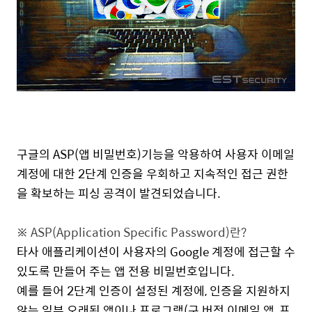
구글의
ASP
(
앱
비밀번호
)
기능을
악용하여
사용자
이메일
계정에
대한
2단계
인증을
우회하고
지속적인
접근
권한
을
확보하는
피싱
공격이
발견되었습니다
.
※ ASP(Application Specific Password)란?
타사
애플리케이션이
사용자의
Google
계정에
접근할
수
있도록
만들어
주는
앱
전용
비밀번호입니다
.
예를
들어
2단계
인증이
설정된
계정에
,
인증을
지원하지
않는 일부 오래된
앱이나
프로그램
(
구
버전
이메일
앱,
프