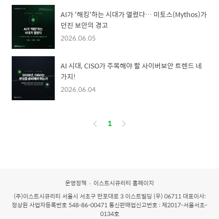
AI가 '해킹'하는 시대가 열렸다… 미토스(Mythos)가
던진 보안의 경고
2026.06.05
AI 시대, CISO가 주목해야 할 사이버보안 트렌드 네
가지!
2026.06.04
페
1
이
징
운영정책
이스트시큐리티 홈페이지
(주)이스트시큐리티
서울시 서초구 반포대로 3 이스트빌딩 (우) 06711 대표이사:
정상원 사업자등록번호 548-86-00471 통신판매업신고번호 : 제2017-서울서초-
0134호