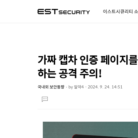
이스트시큐리티 
알약人 이야기
이벤트
시
가짜 캡차 인증 페이지를
상
본
문
세
하는 공격 주의!
제
컨
목
텐
국내외 보안동향
by
알약4
2024. 9. 24. 14:51
본
츠
댓
문
글
달
기