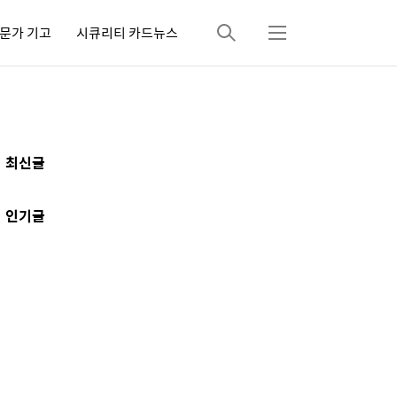
문가 기고
시큐리티 카드뉴스
검
메
색
뉴
추
최신글
가
정
인기글
보