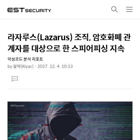
검
메
색
뉴
라자루스(Lazarus) 조직, 암호화폐 관
상
본
문
세
계자를 대상으로 한 스피어피싱 지속
제
컨
목
악성코드 분석 리포트
텐
by
알약(Alyac)
2017. 12. 4. 10:13
츠
본
댓
문
글
달
기