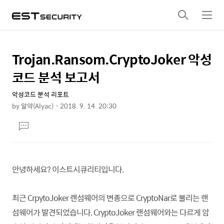
검
메
색
뉴
Trojan.Ransom.CryptoJoker 악성
상
본
문
세
코드 분석 보고서
제
컨
목
악성코드 분석 리포트
텐
by
알약(Alyac)
2018. 9. 14. 20:30
츠
본
댓
문
글
달
기
안녕하세요? 이스트시큐리티입니다
.
최근 CrpytoJoker 랜섬웨어의 변종으로 CryptoNar로 불리는 랜
섬웨어가 발견되었습니다. CryptoJoker 랜섬웨어와는 다르게 암