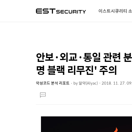
이스트시큐리티 
알약人 이야기
이벤트
시
안보·외교·통일 관련 분야
상
본
문
세
명 블랙 리무진' 주의
제
컨
목
텐
악성코드 분석 리포트
by
알약(Alyac)
2018. 11. 27. 09
본
츠
댓
문
글
달
기