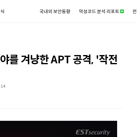
소식
국내외 보안동향
악성코드 분석 리포트
전
큐리티 뉴스레터
를 겨냥한 APT 공격, '작전
:14