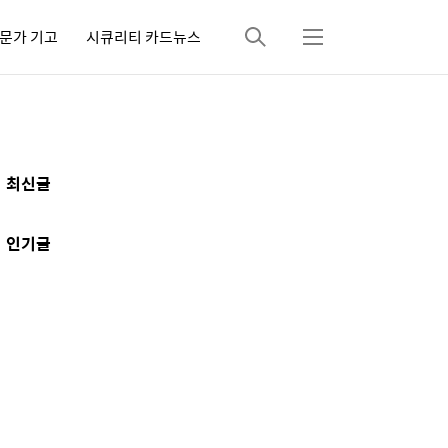
문가 기고
시큐리티 카드뉴스
검
메
색
뉴
추
최신글
가
정
인기글
보