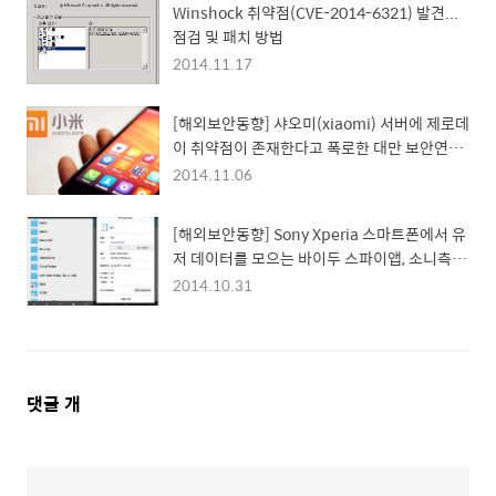
Winshock 취약점(CVE-2014-6321) 발견...
점검 및 패치 방법
2014.11.17
[해외보안동향] 샤오미(xiaomi) 서버에 제로데
이 취약점이 존재한다고 폭로한 대만 보안연구
원
2014.11.06
[해외보안동향] Sony Xperia 스마트폰에서 유
저 데이터를 모으는 바이두 스파이앱, 소니측에
서는 '예상치 못한 행동'이라고 밝혀
2014.10.31
댓
댓글
개
글
영
역