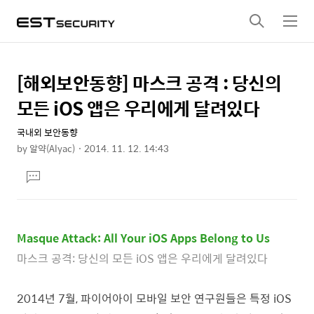
검
메
색
뉴
[해외보안동향] 마스크 공격 : 당신의
상
본
문
세
모든 iOS 앱은 우리에게 달려있다
제
컨
목
국내외 보안동향
텐
by
알약(Alyac)
2014. 11. 12. 14:43
츠
본
댓
문
글
달
기
Masque Attack: All Your iOS Apps Belong to Us
마스크 공격: 당신의 모든 iOS 앱은 우리에게 달려있다
2014년 7월, 파이어아이 모바일 보안 연구원들은 특정 iOS