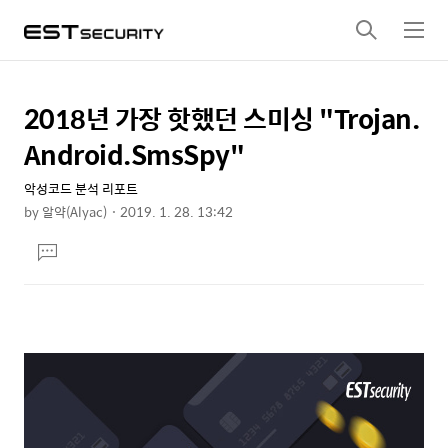
검
메
색
뉴
2018년 가장 핫했던 스미싱 "Trojan.
상
본
문
세
Android.SmsSpy"
제
컨
목
악성코드 분석 리포트
텐
by
알약(Alyac)
2019. 1. 28. 13:42
츠
본
댓
문
글
달
기