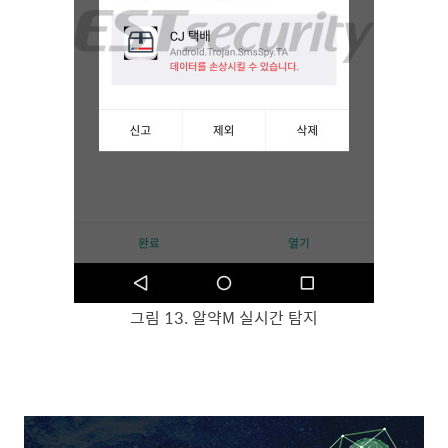
그림
13
.
알약
M
실시간 탐지