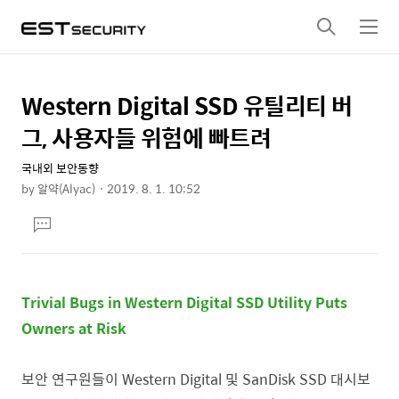
검
메
색
뉴
Western Digital SSD 유틸리티 버
상
본
문
세
그, 사용자들 위험에 빠트려
제
컨
목
국내외 보안동향
텐
by
알약(Alyac)
2019. 8. 1. 10:52
츠
본
댓
문
글
달
기
Trivial Bugs in Western Digital SSD Utility Puts
Owners at Risk
보안 연구원들이 Western Digital 및 SanDisk SSD 대시보