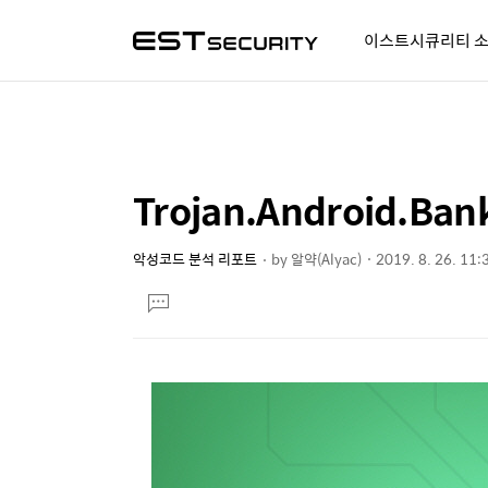
이스트시큐리티 
알약人 이야기
이벤트
시
Trojan.Android.B
상
본
문
세
제
악성코드 분석 리포트
by
알약(Alyac)
2019. 8. 26. 11:
컨
본
목
텐
댓
문
글
츠
달
기