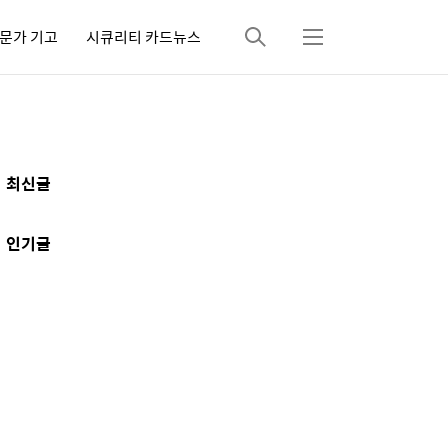
문가 기고
시큐리티 카드뉴스
검
메
색
뉴
추
최신글
가
정
인기글
보