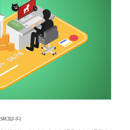
RC)입
니다
.