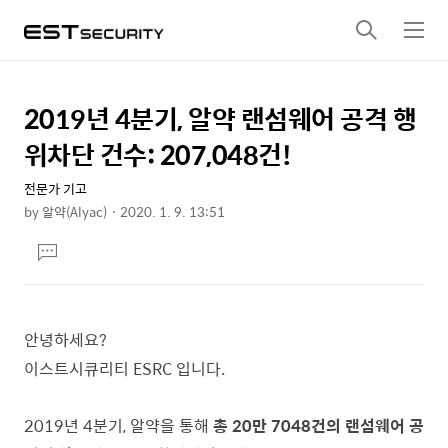
검
메
색
뉴
2019년 4분기, 알약 랜섬웨어 공격 행
상
본
문
세
위차단 건수: 207,048건!
제
컨
목
전문가 기고
텐
by
알약(Alyac)
2020. 1. 9. 13:51
츠
본
댓
문
글
달
기
안녕하세요?
이스트시큐리티 ESRC 입니다.
2019년 4분기, 알약을 통해
총 20만 7048건의 랜섬웨어 공