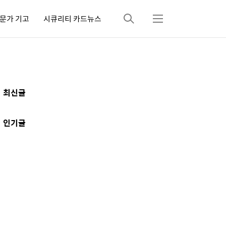
문가 기고
시큐리티 카드뉴스
검
메
색
뉴
추
최신글
가
정
인기글
보