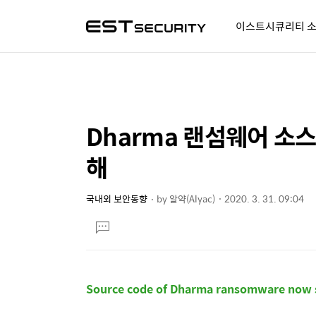
이스트시큐리티 
알약人 이야기
이벤트
시
Dharma 랜섬웨어 소스
상
본
문
세
해
제
컨
목
텐
국내외 보안동향
by
알약(Alyac)
2020. 3. 31. 09:04
본
츠
댓
문
글
달
기
Source code of Dharma ransomware now s