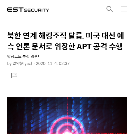
검
메
색
뉴
북한 연계 해킹조직 탈륨, 미국 대선 예
상
본
문
세
측 언론 문서로 위장한 APT 공격 수행
제
컨
목
악성코드 분석 리포트
텐
by
알약(Alyac)
2020. 11. 4. 02:37
츠
본
댓
문
글
달
기