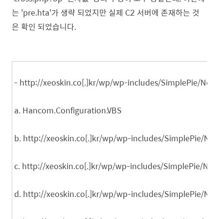
는 'pre.hta'가 생략 되었지만 실제 C2 서버에 존재하는 것
은 확인 되었습니다.
- http://xeoskin.co[.]kr/wp/wp-includes/SimplePie/N
a. Hancom.Configuration.VBS
b. http://xeoskin.co[.]kr/wp/wp-includes/SimplePie/Ne
c. http://xeoskin.co[.]kr/wp/wp-includes/SimplePie/Net/
d. http://xeoskin.co[.]kr/wp/wp-includes/SimplePie/Ne