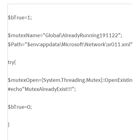
$bTrue=1;
$mutexName="Global\AlreadyRunning191122";
$Path="$env:appdata\Microsoft\Network\sr011.xml"
try{
$mutexOpen=[System.Threading.Mutex]::OpenExisting
#echo"MutexAlreadyExist!!!";
$bTrue=0;
}