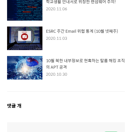
학교생활 안내서로 위장한 랜섬웨어 주의!
2020.11.06
ESRC 주간 Email 위협 통계 (10월 넷째주)
2020.11.03
10월 북한 내부정보로 현혹하는 탈륨 해킹 조직
의 APT 공격
2020.10.30
댓
댓글
개
글
영
역