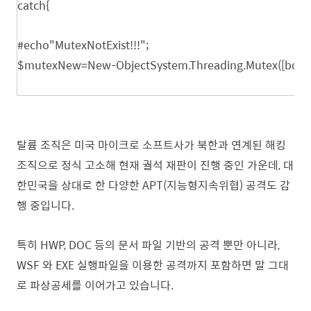
catch{
#echo"MutexNotExist!!!";
$mutexNew=New-ObjectSystem.Threading.Mutex([bool
탈륨 조직은 미국 마이크로 소프트사가 북한과 연계된 해킹
조직으로 정식 고소해
현재 궐석 재판이 진행 중인 가운데, 대
한민국을 상대로 한 다양한 APT(지능형지속위협) 공격도
감
행 중입니다.
특히 HWP, DOC 등의 문서 파일 기반의 공격 뿐만 아니라,
WSF 와 EXE 실행파일을 이용한 공격까지 포함하면 말 그대
로
파상공세를 이어가고 있습니다.