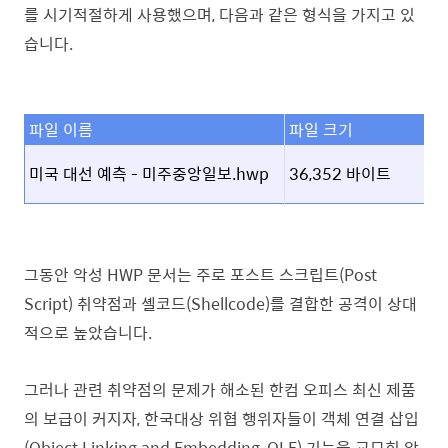
를 시기적절하게 사용했으며, 다음과 같은 형식을 가지고 있
습니다.
파일 이름
파일 크기
마
미국 대선 예측 - 미주중앙일보.hwp
36,352 바이트
A
그동안 악성 HWP 문서는 주로 포스트 스크립트(Post
Script) 취약점과 셸코드(Shellcode)를 결합한 공격이 상대
적으로 높았습니다.
그러나 관련 취약점의 문제가 해소된 한컴 오피스 최신 제품
의 보급이 커지자, 한국대상 위협 행위자들이 객체 연결 삽입
(Object Linking and Embedding, OLE) 기능을 교묘히 악