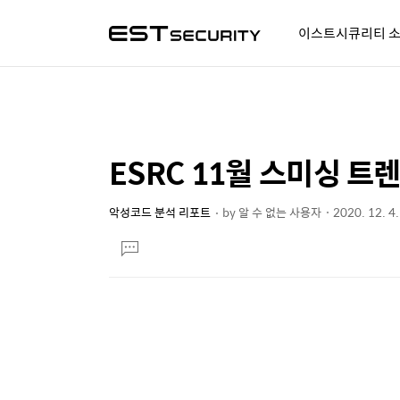
이스트시큐리티 
알약人 이야기
이벤트
시
ESRC 11월 스미싱 트
상
본
문
세
제
악성코드 분석 리포트
by
알 수 없는 사용자
2020. 12. 4
컨
본
목
텐
댓
문
글
츠
달
기