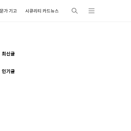
문가 기고
시큐리티 카드뉴스
검
메
색
뉴
추
최신글
가
정
인기글
보