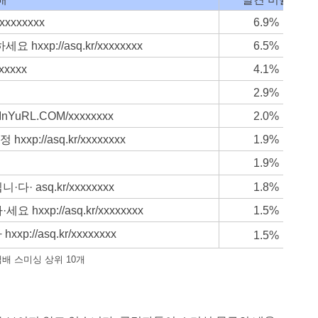
xxxxxx
6.9
%
p://asq.kr/xxxxxxxx
6.5
%
xxxx
4.1
%
2.9
%
RL.COM/xxxxxxxx
2.0
%
xp://asq.kr/xxxxxxxx
1.9
%
1.9
%
asq.kr/xxxxxxxx
1.8
%
xp://asq.kr/xxxxxxxx
1.5
%
//asq.kr/xxxxxxxx
1.5
%
 택배 스미싱 상위 10개