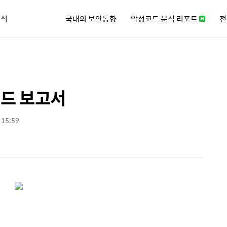
소식
국내외 보안동향
악성코드 분석 리포트
전
큐리티 뉴스레터
렌드 보고서
. 15:59