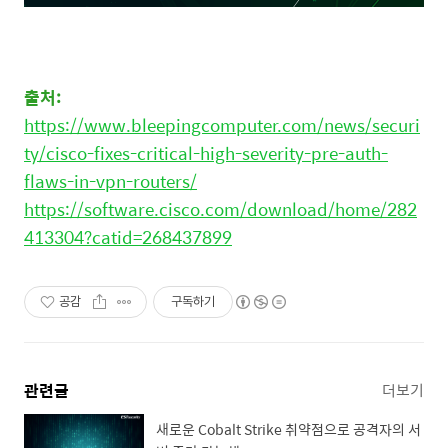
출처
:
https://www.bleepingcomputer.com/news/securi
ty/cisco-fixes-critical-high-severity-pre-auth-
flaws-in-vpn-routers/
https://software.cisco.com/download/home/282
413304?catid=268437899
공감
구독하기
관련글
더보기
새로운 Cobalt Strike 취약점으로 공격자의 서