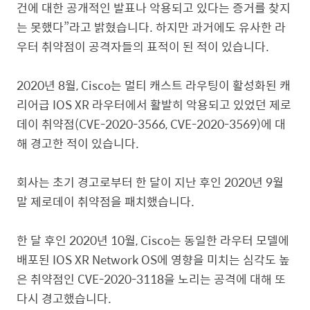
건에 대한 공개적인 발표나 악용되고 있다는 증거를 찾지
는 못했다
”라
고 밝혔습니다
.
하지만 과거에도 유사한 라
우터 취약점이 공격자들의 표적이 된 적이 있습니다
.
2020
년
8
월
, Cisco
는 멀티 캐스트 라우팅이 활성화된 캐
리어급
IOS XR
라우터에서 활발히 악용되고 있었던 제로
데이 취약점
(CVE-2020-3566, CVE-2020-3569)
에 대
해 경고한 적이 있습니다
.
회사는 초기 경고로부터 한 달이 지난 후인
2020
년
9
월
말 제로데이 취약점을 패치했습니다
.
한 달 후인
2020
년
10
월
, Cisco
는 동일한 라우터 모델에
배포된
IOS XR Network OS
에 영향을 미치는 심각도 높
은 취약점인
CVE-2020-3118
을 노리는 공격에 대해 또
다시 경고했습니다
.