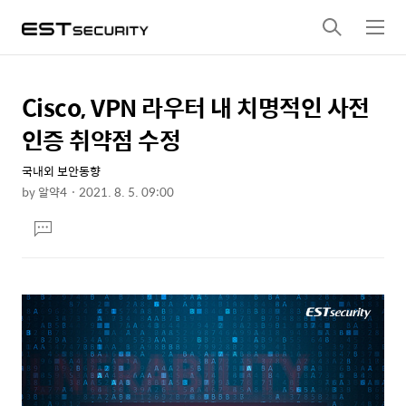
검
메
색
뉴
Cisco, VPN 라우터 내 치명적인 사전
상
본
문
세
인증 취약점 수정
제
컨
목
국내외 보안동향
텐
by
알약4
2021. 8. 5. 09:00
츠
본
댓
문
글
달
기