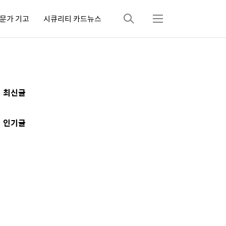
문가 기고
시큐리티 카드뉴스
검
메
색
뉴
추
최신글
가
정
인기글
보