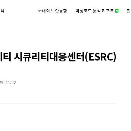
소식
국내외 보안동향
악성코드 분석 리포트
전
큐리티 뉴스레터
티 시큐리티대응센터(ESRC)
29. 11:22