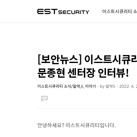
이스트시큐리티 
알약人 이야기
이벤트
시
[보안뉴스] 이스트시큐리
상
본
문
세
문종현 센터장 인터뷰!
제
컨
목
텐
이스트시큐리티 소식/알약人 이야기
by
알약5
2022. 6. 
본
츠
댓
문
글
달
기
안녕하세요? 이스트시큐리티입니다.