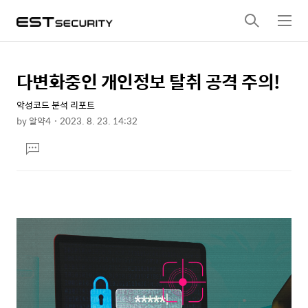
검
메
색
뉴
다변화중인 개인정보 탈취 공격 주의!
상
본
문
세
악성코드 분석 리포트
제
컨
by
알약4
2023. 8. 23. 14:32
목
본
텐
댓
문
츠
글
달
기