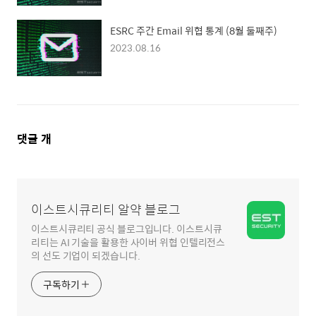
ESRC 주간 Email 위협 통계 (8월 둘째주)
2023.08.16
댓
댓글
개
글
영
역
이스트시큐리티 알약 블로그
이스트시큐리티 공식 블로그입니다. 이스트시큐
리티는 AI 기술을 활용한 사이버 위협 인텔리전스
의 선도 기업이 되겠습니다.
구독하기