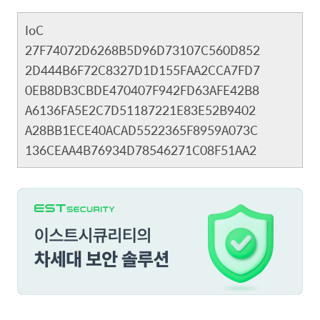
IoC
27F74072D6268B5D96D73107C560D852
2D444B6F72C8327D1D155FAA2CCA7FD7
0EB8DB3CBDE470407F942FD63AFE42B8
A6136FA5E2C7D51187221E83E52B9402
A28BB1ECE40ACAD5522365F8959A073C
136CEAA4B76934D78546271C08F51AA2