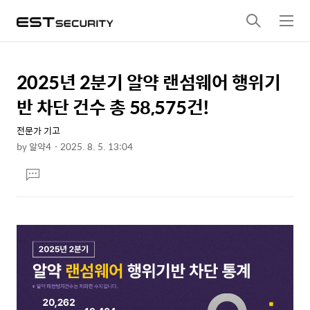
검
메
색
뉴
2025년 2분기 알약 랜섬웨어 행위기
상
본
문
세
반 차단 건수 총 58,575건!
제
컨
목
전문가 기고
텐
by
알약4
2025. 8. 5. 13:04
츠
본
댓
문
글
달
기