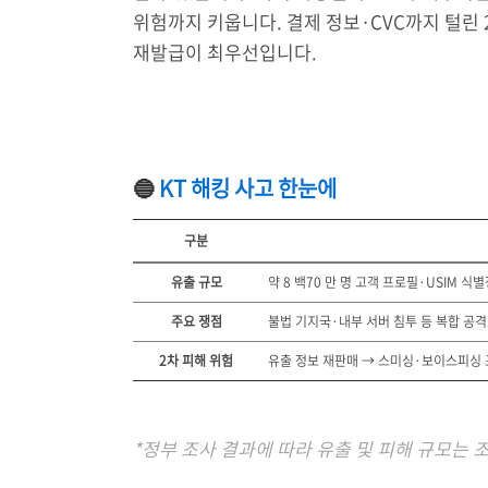
위험까지 키웁니다. 결제 정보·CVC까지 털린 2
재발급이 최우선입니다.
🔵
KT 해킹 사고 한눈에
구분
유출 규모
약 8 백70 만 명 고객 프로필·USIM 식
주요 쟁점
불법 기지국·내부 서버 침투 등 복합 공
2차 피해 위험
유출 정보 재판매 → 스미싱·보이스피싱 
*정부 조사 결과에 따라 유출 및 피해 규모는 