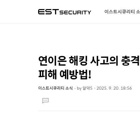
이스트시큐리티 
알약人 이야기
이벤트
시
연이은 해킹 사고의 충격!
상
본
문
세
피해 예방법!
제
컨
목
텐
이스트시큐리티 소식
by
알약5
2025. 9. 20. 18:56
본
츠
댓
문
글
달
기