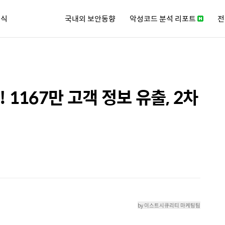
소식
국내외 보안동향
악성코드 분석 리포트
전
큐리티 뉴스레터
 1167만 고객 정보 유출, 2차
by 이스트시큐리티 마케팅팀