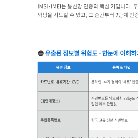
IMSI·IMEI는 통신망 인증의 핵심 키입니다. 
와핑을 시도할 수 있고, 그 순간부터 2단계 인
🔵
유출된 정보별 위험도 - 한눈에 이해하
유출 정보
용어 & 개념
카드번호·유효기간·CVC
온라인·수기 결제의 ‘세트’ 인
주민번호를 암호화한 88byte 
CI(연계정보)
일인 여부 판별값
주민등록번호
한국 고유 신분 식별번호