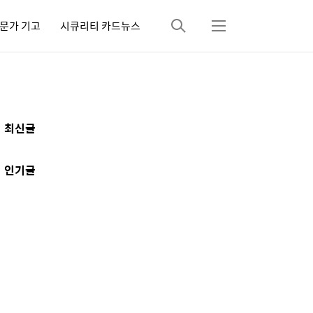
문가 기고
시큐리티 카드뉴스
검
메
색
뉴
추
최신글
가
정
인기글
보