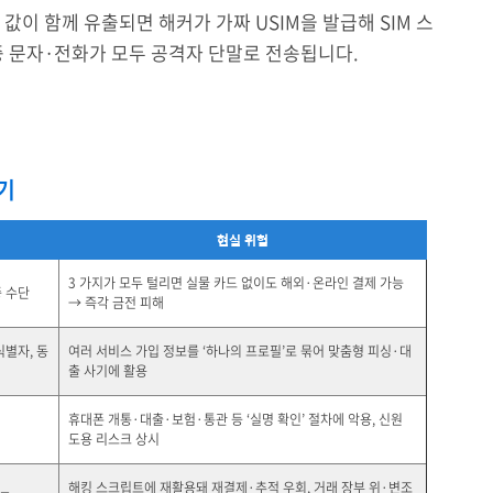
두 값이 함께 유출되면 해커가 가짜 USIM을 발급해 SIM 스
증 문자·전화가 모두 공격자 단말로 전송됩니다.
기
현실 위험
3 가지가 모두 털리면 실물 카드 없이도 해외·온라인 결제 가능
증 수단
→ 즉각 금전 피해
식별자, 동
여러 서비스 가입 정보를 ‘하나의 프로필’로 묶어 맞춤형 피싱·대
출 사기에 활용
휴대폰 개통·대출·보험·통관 등 ‘실명 확인’ 절차에 악용, 신원
도용 리스크 상시
해킹 스크립트에 재활용돼 재결제·추적 우회, 거래 장부 위·변조