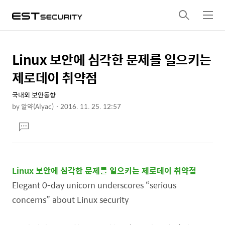
검
메
색
뉴
Linux 보안에 심각한 문제를 일으키는
상
본
문
세
제로데이 취약점
제
컨
목
국내외 보안동향
텐
by
알약(Alyac)
2016. 11. 25. 12:57
츠
본
댓
문
글
달
기
Linux 보안에 심각한 문제를
일으키는
제로데이 취약점
Elegant 0-day unicorn underscores “serious
concerns” about Linux security