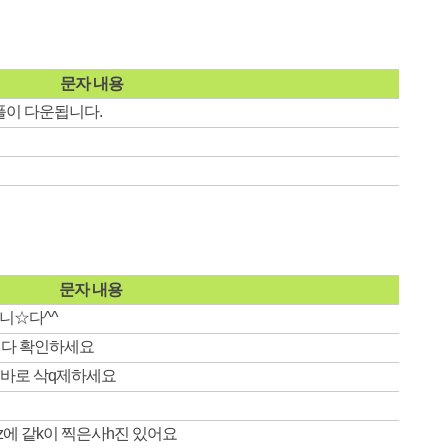
문자 내용
플
이 다운됩니다.
문자 내용
)니☆다^^
입니다 확인하세요
데 바로 삭q제하세요
z에 같k이 찍은사h진 있어요