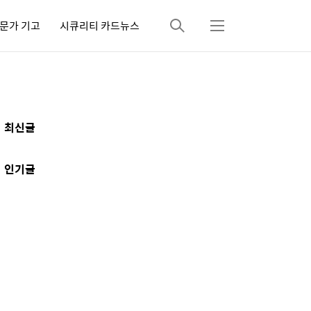
문가 기고
시큐리티 카드뉴스
검
메
색
뉴
추
최신글
가
정
인기글
보