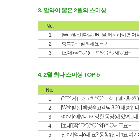
3. 알약이 뽑은 2월의 스미싱
No.
[Web발신] 다음URL을 터치하시면 어
1
행복한주말되세요 ~♡
2
[초대](꼭^♡^)(^♡^와)주♡세♡요~
3
4. 2월 최다 스미싱 TOP 5
No.
(^♡^저）☆（희^♡^）☆（결> 혼<합
1
[Web발신] 백명숙고객님 8.30 배송
2
여o기o에y 너 r이상한 동영상j 있w는
3
[초대](꼭^♡^)(^♡^와)주♡세♡요~
4
전 o기억나o세i요? 동창g인데h요 여기
5