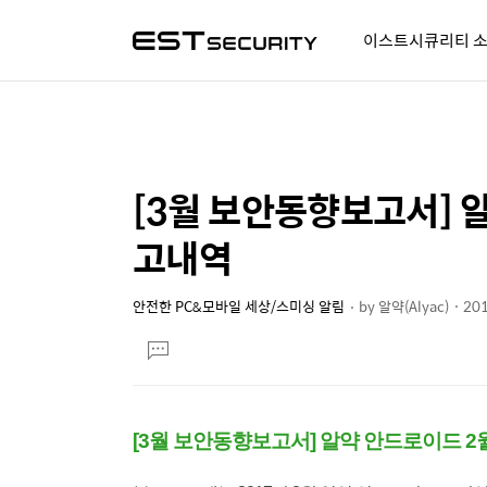
이스트시큐리티 
알약人 이야기
이벤트
시
[3월 보안동향보고서] 
상
본
문
세
고내역
제
컨
목
텐
안전한 PC&모바일 세상/스미싱 알림
by
알약(Alyac)
201
본
츠
댓
문
글
달
기
[3월 보안동향보고서] 알약 안드로이드 