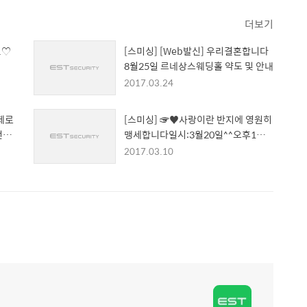
더보기
.♡
[스미싱] [Web발신] 우리결혼합니다
8월25일 르네상스웨딩홀 약도 및 안내
2017.03.24
문제로
[스미싱] ☞♥사랑이란 반지에 영원히
번호
맹세합니다일시:3월20일^^오후1시
장소:더바인청첩장:{}
2017.03.10