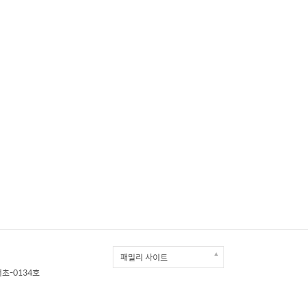
▲
패밀리 사이트
서초-0134호