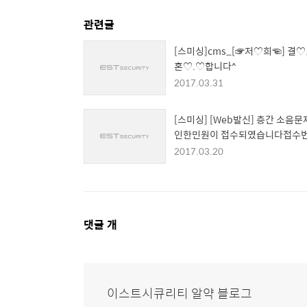
관련글
[스미싱]cms_[☞저♡희☜] 결♡
혼♡.♡합니다^
2017.03.31
[스미싱] [Web발신] 층간 소음
인한민원이 접수되였습니다접수
[367-1778]내역바로가기
2017.03.20
댓
댓글
개
글
영
역
이스트시큐리티 알약 블로그