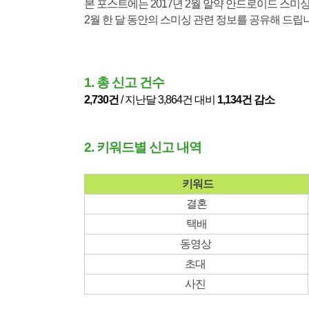
본 포스트에는 2017년 2월 알약 안드로이드 스미
2월 한 달 동안의 스미싱 관련 정보를 공유해 드립
1. 총 신고 건수
2,730건
/ 지난달 3,864
건 대비
1,134건 감소
2. 키워드별 신고 내역
키워드
결혼
택배
동영상
초대
사진