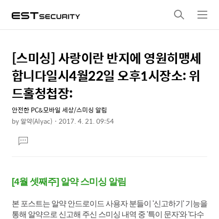
검
메
색
뉴
[스미싱] 사랑이란 반지에 영원히맹세
상
본
문
세
합니다일시4월22일 오후1시장소: 위
제
컨
드홀청첩장:
목
텐
안전한 PC&모바일 세상/스미싱 알림
츠
by
알약(Alyac)
2017. 4. 21. 09:54
본
댓
문
글
달
기
[4월 셋째주
] 알약
스미싱 알림
본 포스트는 알약 안드로이드 사용자 분들이 '신고하기' 기능을
통해 알약으로 신고해 주신 스미싱 내역 중 '특이 문자'와 '다수