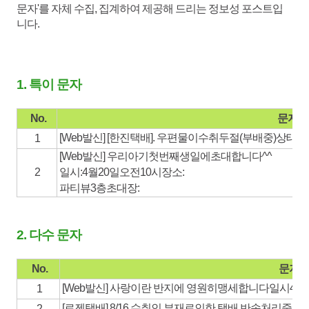
문자'를 자체 수집, 집계하여 제공해 드리는 정보성 포스트입
니다.
1. 특이 문자
No.
문자 
[Web발신] [
한진
택배]. 우편물이수취두절(부배중)상태입
1
[Web발신] 우리아기첫번째생일에초대합니다^^
2
일시:4월20일오전10시장소:
파티뷰3층초대장:
2. 다수 문자
No.
문자 
[Web발신] 사랑이란 반지에 영원히맹세합니다일시4월2
1
[로젠택배] 8/16 수취인 부재로인한 택배 반송처리중 앱
2