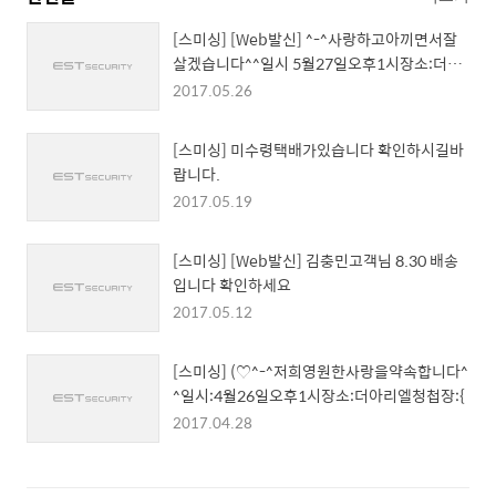
[스미싱] [Web발신] ^-^사랑하고아끼면서잘
살겠습니다^^일시 5월27일오후1시장소:더베
네치아청첩장
2017.05.26
[스미싱] 미수령택배가있습니다 확인하시길바
랍니다.
2017.05.19
[스미싱] [Web발신] 김충민고객님 8.30 배송
입니다 확인하세요
2017.05.12
[스미싱] (♡^-^저희영원한사랑을약속합니다^
^일시:4월26일오후1시장소:더아리엘청첩장:{
2017.04.28