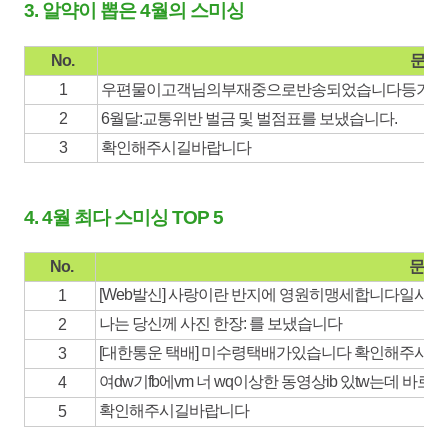
3. 알약이 뽑은 4월의 스미싱
No.
문자
1
우편물이고객님의부재중으로반송되었습니다등기물
2
6월달:교통위반 벌금 및 벌점표를 보냈습니다.
3
확인해주시길바랍니다
4. 4월 최다 스미싱 TOP 5
No.
문자
[Web발신] 사랑이란 반지에 영원히맹세합니다일시4
1
나는 당신께 사진 한장: 를 보냈습니다
2
[대한통운 택배] 미수령택배가있습니다 확인해주시
3
여dw기fb에vm 너 wq이상한 동영상ib 있tw는데 바로
4
확인해주시길바랍니다
5