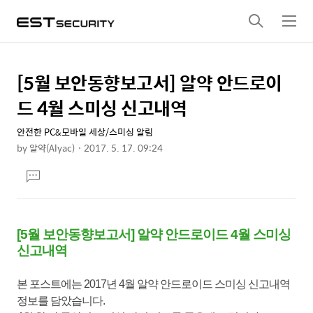
검
메
색
뉴
[5월 보안동향보고서] 알약 안드로이
상
본
문
세
드 4월 스미싱 신고내역
제
컨
목
안전한 PC&모바일 세상/스미싱 알림
텐
by
알약(Alyac)
2017. 5. 17. 09:24
츠
본
댓
문
글
달
기
[5월 보안동향보고서] 알약 안드로이드 4월 스미싱
신고내역
본 포스트에는 2017년 4월 알약 안드로이드 스미싱 신고내역
정보를 담았습니다.