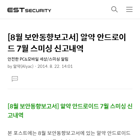
검
메
색
뉴
[8월 보안동향보고서] 알약 안드로이
상
본
문
세
드 7월 스미싱 신고내역
제
컨
목
안전한 PC&모바일 세상/스미싱 알림
텐
by
알약(Alyac)
2014. 8. 22. 14:01
츠
본
댓
문
글
달
기
[8월 보안동향보고서
] 알약 안드로이드 7월 스미싱 신
고내역
본 포스트에는 8월 보안동향보고서에 있는 알약 안드로이드