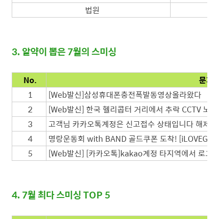
법원
3. 알약이 뽑은 7월의 스미싱
No.
문자 
1
[Web발신]삼성휴대폰충전폭발동영상올라왔다
2
[Web발신] 한국 헬리콥터 거리에서 추락 CCTV 노출
3
고객님 카카오톡계정은 신고접수 상태입니다 해제하
4
명랑운동회 with BAND 골드쿠폰 도착! [iLOVEGOL
5
[Web발신] [카카오톡]kakao계정 타지역에서 로그인
4. 7월 최다 스미싱 TOP 5