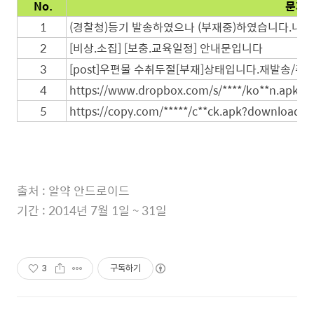
No.
문자 
1
(경찰청)등기 발송하였으나 (부재중)하
였습니다.내
2
[비상.소집] [보충.교육일정] 안내문입니다
3
[post]우편물 수취두절[부재]상태입니다.재발송/
4
https://www.dropbox.com/s/**
**
/ko**
n.apk?dl
5
https://copy.com/*****/c**ck.apk?download=1
출처 : 알약 안드로이드
기간 : 2014년 7월 1일 ~ 31일
3
구독하기