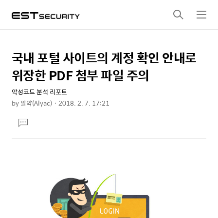
검
메
색
뉴
국내 포털 사이트의 계정 확인 안내로
상
본
문
세
위장한 PDF 첨부 파일 주의
제
컨
목
악성코드 분석 리포트
텐
by
알약(Alyac)
2018. 2. 7. 17:21
츠
본
댓
문
글
달
기