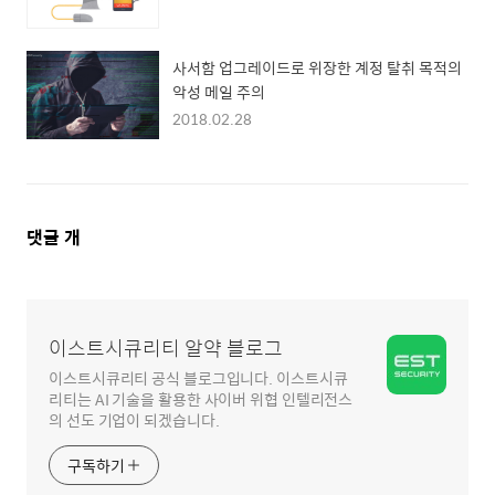
사서함 업그레이드로 위장한 계정 탈취 목적의
악성 메일 주의
2018.02.28
댓
댓글
개
글
영
역
이스트시큐리티 알약 블로그
이스트시큐리티 공식 블로그입니다. 이스트시큐
리티는 AI 기술을 활용한 사이버 위협 인텔리전스
의 선도 기업이 되겠습니다.
구독하기