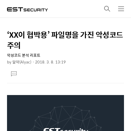
검
메
색
뉴
‘XX이 협박용’ 파일명을 가진 악성코드
상
본
문
세
주의
제
컨
목
악성코드 분석 리포트
텐
by
알약(Alyac)
2018. 3. 8. 13:19
츠
본
댓
문
글
달
기