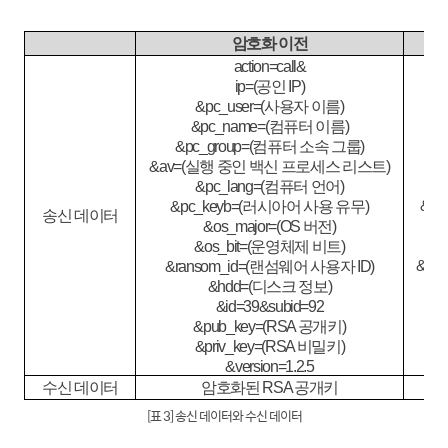
암호화 이전
action=call&
ip=(
공인
IP)
&pc_user=(
사용자 이름
)
&pc_name=(
컴퓨터 이름
)
&pc_group=(
컴퓨터 소속 그룹
)
&av=(
실행 중인 백신 프로세스 리스트
)
&e_
&pc_lang=(
컴퓨터 언어
)
&e_s
&pc_keyb=(
러시아어 사용 유무
)
송신 데이터
&e
&os_major=(OS
버전
)
&pc
&os_bit=(
운영체제 비트
)
&ran
&ransom_id=(
랜섬웨어 사용자
ID)
&hdd=(
디스크 정보
)
&id=39&subid=92
&pub_key=(RSA
공개키
)
&priv_key=(RSA
비밀키
)
&version=1.2.5
수신 데이터
암호화된
RSA
공개키
[표 3] 송신 데이터와 수신 데이터