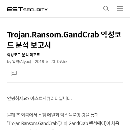
검
메
색
뉴
Trojan.Ransom.GandCrab 악성코
상
본
문
세
드 분석 보고서
제
컨
목
악성코드 분석 리포트
텐
by
알약(Alyac)
2018. 5. 23. 09:55
츠
본
댓
문
글
달
기
안녕하세요? 이스트시큐리티입니다
.
올해 초 외국에서 스팸 메일과 익스플로잇 킷을 통해
‘Trojan.Ransom.GandCrab’(이하 GandCrab 랜섬웨어)이 처음