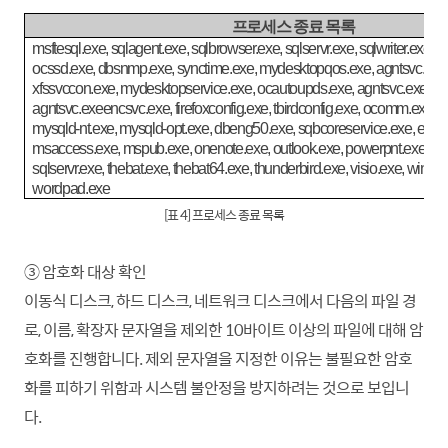
프로세스 종료 목록
msftesql.exe, sqlagent.exe, sqlbrowser.exe, sqlservr.exe, sqlwriter.exe, o
ocssd.exe, dbsnmp.exe, synctime.exe, mydesktopqos.exe, agntsvc.exei
xfssvccon.exe, mydesktopservice.exe, ocautoupds.exe, agntsvc.exeagn
agntsvc.exeencsvc.exe, firefoxconfig.exe, tbirdconfig.exe, ocomm.exe, 
mysqld-nt.exe, mysqld-opt.exe, dbeng50.exe, sqbcoreservice.exe, excel.
msaccess.exe, mspub.exe, onenote.exe, outlook.exe, powerpnt.exe, st
sqlservr.exe, thebat.exe, thebat64.exe, thunderbird.exe, visio.exe, winwo
wordpad.exe
[표 4] 프로세스 종료 목록
③ 암호화 대상 확인
이동식 디스크, 하드 디스크, 네트워크 디스크에서 다음의 파일 경
로, 이름, 확장자 문자열을 제외한 10바이트 이상의 파일에 대해 암
호화를 진행
합니
다. 제외 문자열을 지정한 이유는 불필요한 암호
화를 피하기 위함과 시스템 불안정을 방지하려는 것으로 보입니
다.