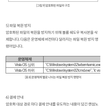
[그림 9] 암호화된 파일의 구조
5) 파일 복원 방지
암호화된 파일의 복원을 방지하기 위해 볼륨 쉐도우 복사본을 삭
제
합니
다. 다음은 운영체제 버전마다 달라지는 파일 복원 방지 명
령어입니다.
운영체제
명
Vista OS
상위
"C:\Windows\system32\wbem\wmic.exe", "
Vista OS
하위
"
C:\Windows\system32\cmd.exe", "/c vssadmi
[표 8] 운영체제 별로 나뉘는 파일 복원 방지 명령어
6) 결제 안내
암호화 대상 경로 마다 결제 안내를 유도하는 내용이 담긴 랜섬노