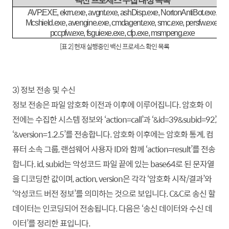
백신 프로세스 수집 대상 목록
AVP.EXE, ekrn.exe, avgnt.exe, ashDisp.exe, NortonAntiBot.exe,
Mcshield.exe, avengine.exe, cmdagent.exe, smc.exe, persfw.exe,
pccpfw.exe, fsguiexe.exe, cfp.exe, msmpeng.exe
[표 2] 현재 실행중인 백신 프로세스 확인 목록
3) 정보 전송 및 수신
정보 전송은 파일 암호화 이전과 이후에 이루어집니다. 암호화 이
전에는 수집한 시스템 정보와 ‘action=call’과 ‘&id=39&subid=92’,
‘&version=1.2.5’를 전송
합니
다. 암호화 이후에는 암호화 통계, 컴
퓨터 소속 그룹, 랜섬웨어 사용자 ID와 함께 ‘action=result’를 전송
합니
다. id, subid는 악성코드 파일 끝에 있는 base64로 된 문자열
을 디코딩한 값이며, action, version은 각각 ‘암호화 시작/결과’와
‘악성코드 버전 정보’를 의미하는 것으로 보입니다. C&C로 송신 할
데이터는 인코딩되어 전송됩니다. 다음은 ‘송신 데이터와 수신 데
이터’를 정리한 표입니다.