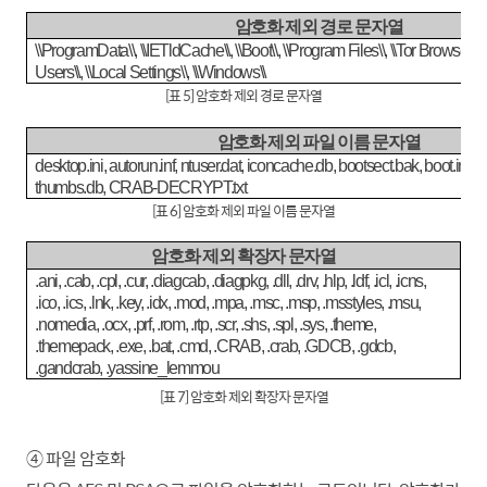
암호화 제외 경로 문자열
\\ProgramData\\, \\IETldCache\\, \\Boot\\, \\Program Files\\, \\Tor Browser\
Users\\, \\Local Settings\\, \\Windows\\
[표 5] 암호화 제외 경로 문자열
암호화 제
외 파일 이름 문자열
desktop.ini, autorun.inf, ntuser.dat, iconcache.db, bootsect.bak, boot.ini, nt
thumbs.db, CRAB-DECRYPT.txt
[
표 6] 암호화 제외 파일 이름 문자열
암호화 제외 확장자 문자열
.ani, .cab, .cpl, .cur, .diagcab, .diagpkg, .dll, .drv, .hlp, .ldf, .icl, .icns,
.ico, .ics, .lnk, .key, .idx, .mod, .mpa, .msc, .msp, .msstyles, .msu,
.nomedia, .ocx, .prf, .rom, .rtp, .scr, .shs, .spl, .sys, .theme,
.themepack, .exe, .bat, .cmd, .CRAB, .crab, .GDCB, .gdcb,
.gandcrab, .yassine_lemmou
[표 7] 암호화 제외 확장자 문자열
④ 파일 암호화