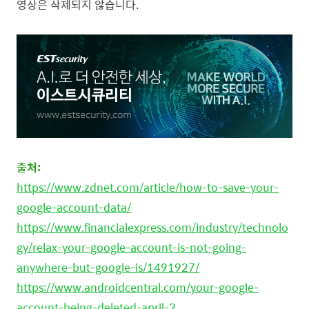
영상은 삭제되지 않습니다.
출처:
https://www.zdnet.com/article/how-to-save-your-
google-account-data/
https://www.financialexpress.com/industry/technolo
gy/relax-your-google-account-is-not-going-
anywhere-but-google-is/1491927/
https://www.androidcentral.com/your-google-
account-being-deleted-april-2