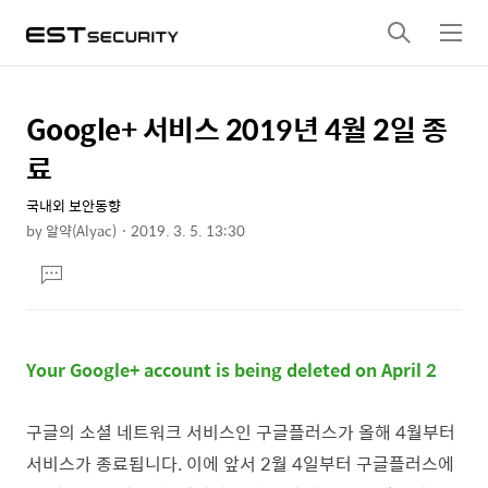
검
메
색
뉴
Google+ 서비스 2019년 4월 2일 종
상
본
문
세
료
제
컨
목
국내외 보안동향
텐
by
알약(Alyac)
2019. 3. 5. 13:30
츠
본
댓
문
글
달
기
Your Google+ account is being deleted on April 2
구글의 소셜 네트워크 서비스인 구글플러스가 올해 4월부터
서비스가 종료됩니다. 이에 앞서 2월 4일부터 구글플러스에