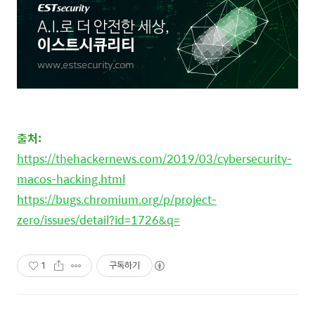
출처:
https://thehackernews.com/2019/03/cybersecurity-
macos-hacking.html
https://bugs.chromium.org/p/project-
zero/issues/detail?id=1726&q=
1
구독하기