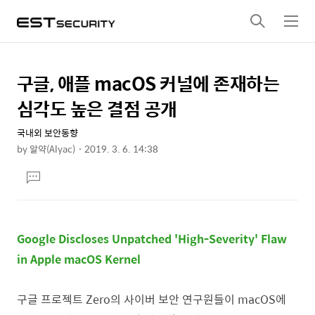
검
메
색
뉴
구글, 애플 macOS 커널에 존재하는
상
본
문
세
심각도 높은 결점 공개
제
컨
목
국내외 보안동향
텐
by
알약(Alyac)
2019. 3. 6. 14:38
츠
본
댓
문
글
달
기
Google Discloses Unpatched 'High-Severity' Flaw
in Apple macOS Kernel
구글 프로젝트 Zero의 사이버 보안 연구원들이 macOS에