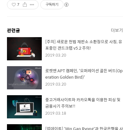
7
구독하기
관련글
더보기
[주의] 새로운 헌법 재판소 소환장으로 사칭, 유
포중인 갠드크랩 v5.2 주의!
2019.03.20
로켓맨 APT 캠페인, '오퍼레이션 골든 버드(Op
eration Golden Bird)'
2019.03.20
중고거래사이트와 카카오톡을 이용한 피싱 및
금융사기 주의보!!
2019.03.18
[업데이트] 'Min Gap Ryong'과 한국은행을 사