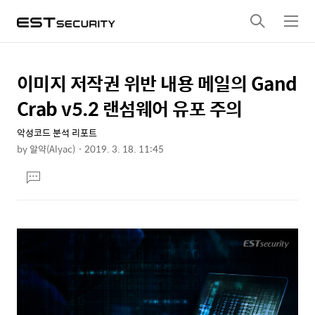
검
메
색
뉴
이미지 저작권 위반 내용 메일의 Gand
상
본
문
세
Crab v5.2 랜섬웨어 유포 주의
제
컨
목
악성코드 분석 리포트
텐
by
알약(Alyac)
2019. 3. 18. 11:45
츠
본
댓
문
글
달
기