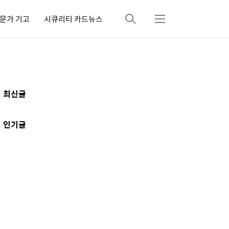
문가 기고
시큐리티 카드뉴스
검
메
색
뉴
추
최신글
가
정
인기글
보