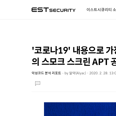
이스트시큐리티 
알약人 이야기
이벤트
시
'코로나19' 내용으로 가
상
본
문
세
의 스모크 스크린 APT 
제
컨
목
텐
악성코드 분석 리포트
by
알약(Alyac)
2020. 2. 28. 13:
본
츠
댓
문
글
달
기