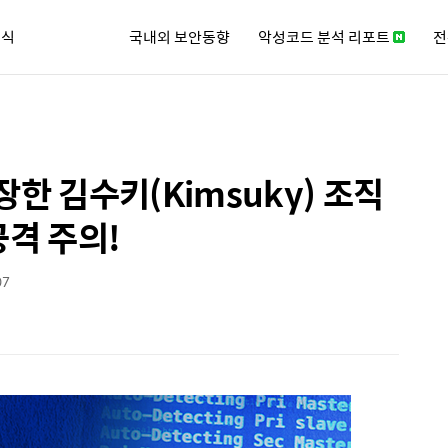
소식
국내외 보안동향
악성코드 분석 리포트
전
큐리티 뉴스레터
장한 김수키(Kimsuky) 조직
공격 주의!
07