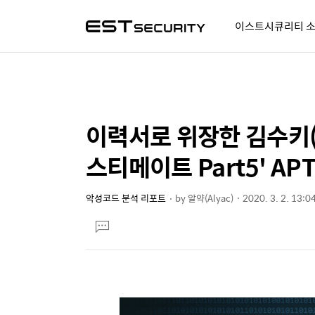
이스트시큐리티 
알약人 이야기
이벤트
시
이력서로 위장한 김수키(K
상
본
문
세
스티메이트 Part5' AP
제
컨
목
텐
악성코드 분석 리포트
by
알약(Alyac)
2020. 3. 2. 13:0
본
츠
댓
문
글
달
기