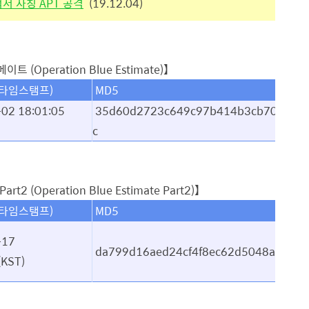
서 사칭 APT 공격
(19.12.04)
(Operation Blue Estimate)】
(타임스탬프)
MD5
02 18:01:05
35d60d2723c649c97b414b3cb701df1
c
(Operation Blue Estimate Part2)】
(타임스탬프)
MD5
-17
da799d16aed24cf4f8ec62d5048afd1a
(KST)