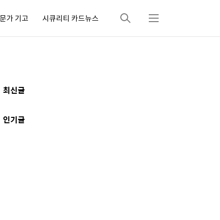
문가 기고
시큐리티 카드뉴스
검
메
색
뉴
추
최신글
가
정
인기글
보