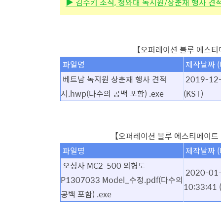
▶ 김수키 조직, 청와대 녹지원/상춘재 행사 견적
【오퍼레이션 블루 에스티메이트 
파일명
제작날짜 
베트남 녹지원 상춘재 행사 견적
2019-12-
서.hwp(다수의 공백 포함) .exe
(KST)
【오퍼레이션 블루 에스티메이트 Part2 
파일명
제작날짜 
오성사 MC2-500 외형도
2020-01
P1307033 Model_수정.pdf(다수의
10:33:41
공백 포함) .exe