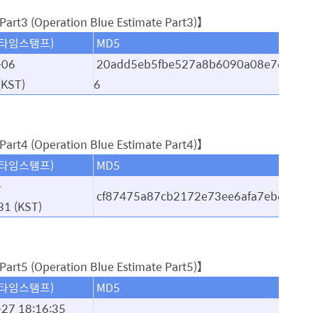
(Operation Blue Estimate Part3)】
(타임스탬프)
MD5
-06
20add5eb5fbe527a8b6090a08e7636a
(KST)
6
(Operation Blue Estimate Part4)】
(타임스탬프)
MD5
-
cf87475a87cb2172e73ee6afa7eb6384
31
(KST)
art5
(Operation Blue Estimate Part5
)】
(타임스탬프)
MD5
-27 18
:16:35