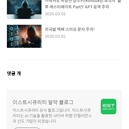
이력서로 위장한 김수키(Kimsuky) 조직의 '블
루 에스티메이트 Part5' APT 공격 주의
2020.03.02
외국발 택배 스미싱 문자 주의!
2020.03.02
댓
댓글
개
글
영
역
이스트시큐리티 알약 블로그
이스트시큐리티 공식 블로그입니다. 이스트시큐
리티는 AI 기술을 활용한 사이버 위협 인텔리전스
의 선도 기업이 되겠습니다.