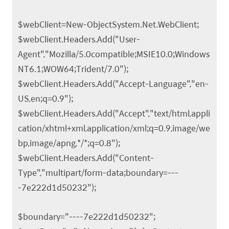
$webClient=New-ObjectSystem.Net.WebClient;
$webClient.Headers.Add("User-
Agent","Mozilla/5.0compatible;MSIE10.0;Windows
NT6.1;WOW64;Trident/7.0");
$webClient.Headers.Add("Accept-Language","en-
US,en;q=0.9");
$webClient.Headers.Add("Accept","text/html,appli
cation/xhtml+xml,application/xml;q=0.9,image/we
bp,image/apng,*/*;q=0.8");
$webClient.Headers.Add("Content-
Type","multipart/form-data;boundary=---
-7e222d1d50232");
$boundary="----7e222d1d50232";