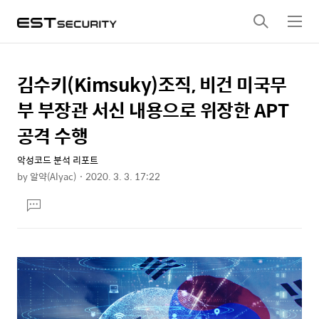
검
메
색
뉴
김수키(Kimsuky)조직, 비건 미국무
상
본
문
세
부 부장관 서신 내용으로 위장한 APT
제
컨
공격 수행
목
텐
악성코드 분석 리포트
츠
by
알약(Alyac)
2020. 3. 3. 17:22
본
댓
문
글
달
기