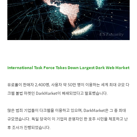
International Task Force Takes Down Largest Dark Web Market
유로폴이 판매자
2,400
명
,
사용자 약
50
만 명이 이용하는 세계 최대 규모 다
크웹 불법 마켓인
DarkMarket
이 폐쇄되었다고 발표했습니다
.
많은 범죄 기업들이 다크웹을 이용하고 있으며
, DarkMarket
은 그 중 최대
규모였습니다
.
독일 당국이 이 기업의 운영자인 한 호주 시민을 체포하고 난
후 조사가 진행되었습니다
.