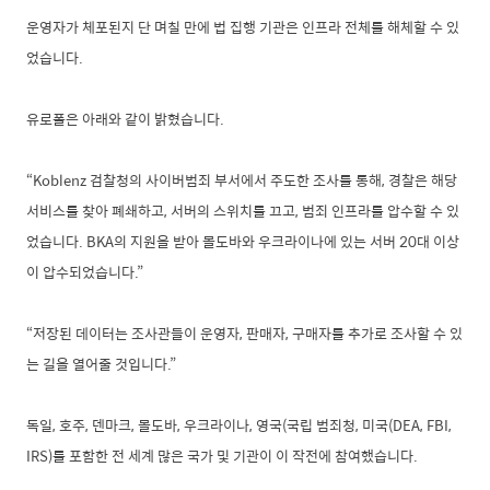
운영자가 체포된지 단 며칠 만에 법 집행 기관은 인프라 전체를 해체할 수 있
었습니다
.
유로폴은 아래와 같이 밝혔습니다
.
“Koblenz
검찰청의 사이버범죄 부서에서 주도한 조사를 통해
,
경찰은 해당
서비스를 찾아 폐쇄하고
,
서버의 스위치를 끄고
,
범죄 인프라를 압수할 수 있
었습니다
. BKA
의 지원을 받아 몰도바와 우크라이나에 있는 서버
20
대 이상
이 압수되었습니다
.”
“
저장된 데이터는 조사관들이 운영자
,
판매자
,
구매자를 추가로 조사할 수 있
는 길을 열어줄 것입니다
.”
독일
,
호주
,
덴마크
,
몰도바
,
우크라이나
,
영국
(
국립 범죄청
,
미국
(DEA, FBI,
IRS)
를 포함한 전 세계 많은 국가 및 기관이 이 작전에 참여했습니다
.