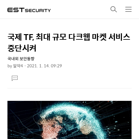
검
메
색
뉴
국제 TF, 최대 규모 다크웹 마켓 서비스
상
본
문
세
중단시켜
제
컨
목
국내외 보안동향
텐
by
알약4
2021. 1. 14. 09:29
츠
본
댓
문
글
달
기