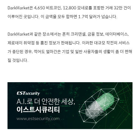
DarkMarket
은
4,650
비트코인
, 12,800
모네로를 포함한 거래
32
만 건이
이루어진 곳입니다
.
이 금액을 모두 합하면
1.7
억 달러가 넘습니다
.
DarkMarket
과 같은 장소에서는 흔히 크리덴셜
,
금융 정보
,
데이터베이스
,
제로데이 취약점 등 훔친 정보가 판매됩니다
.
이러한 대규모 작전의 서비스
가 중단된 경우
,
적어도 얼마간은 기업 및 일반 사용자들의 생활이 좀 더 편해
질 것입니다
.