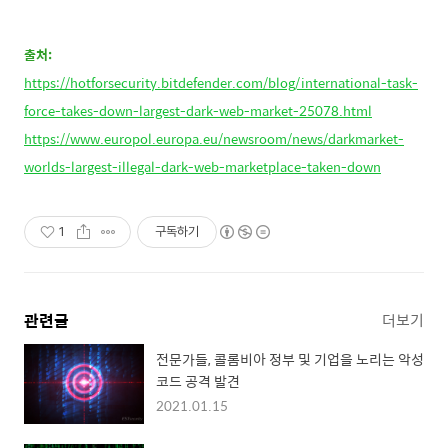
출처:
https://hotforsecurity.bitdefender.com/blog/international-task-
force-takes-down-largest-dark-web-market-25078.html
https://www.europol.europa.eu/newsroom/news/darkmarket-
worlds-largest-illegal-dark-web-marketplace-taken-down
1
구독하기
관련글
더보기
전문가들, 콜롬비아 정부 및 기업을 노리는 악성
코드 공격 발견
2021.01.15