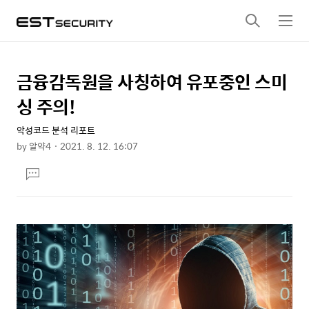
검
메
색
뉴
금융감독원을 사칭하여 유포중인 스미
상
본
문
세
싱 주의!
제
컨
목
악성코드 분석 리포트
텐
by
알약4
2021. 8. 12. 16:07
츠
본
댓
문
글
달
기