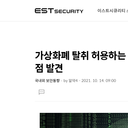
이스트시큐리티 
알약人 이야기
이벤트
가상화폐 탈취 허용하는 
상
본
문
세
점 발견
제
컨
목
텐
국내외 보안동향
by
알약4
2021. 10. 14. 09:00
본
츠
댓
문
글
달
기