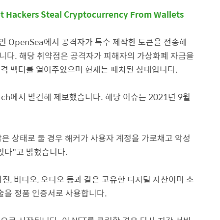
et Hackers Steal Cryptocurrency From Wallets
인
OpenSea
에서 공격자가 특수 제작한 토큰을 전송해
습니다
.
해당 취약점은 공격자가 피해자의 가상화폐 자금을
공격 벡터를 열어주었으며 현재는 패치된 상태입니다
.
rch
에서 발견해 제보했습니다
.
해당 이슈는
2021
년
9
월
.
은 상태로 둘 경우 해커가 사용자 계정을 가로채고 악성
 있다
"
고 밝혔습니다
.
사진
,
비디오
,
오디오 등과 같은 고유한 디지털 자산이며 소
기술을 정품 인증서로 사용합니다
.