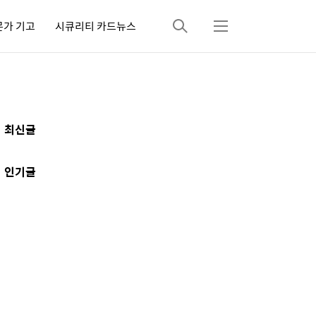
문가 기고
시큐리티 카드뉴스
검
메
색
뉴
추
최신글
가
정
인기글
보