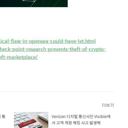
ical-flaw-in-opensea-could-have-let.html
heck-point-research-prevents-theft-of-crypto-
nft-marketplace/
더보기
 통
Verizon 디지털 통신사인 Visible에
서 고객 계정 해킹 사고 발생해