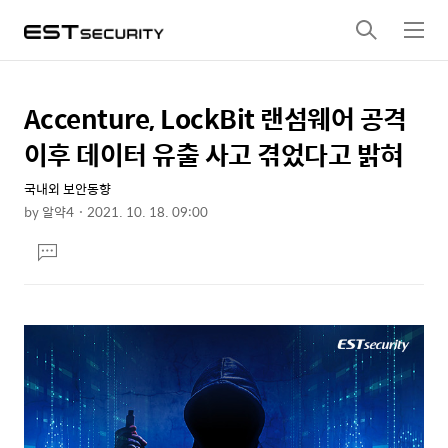
검
메
색
뉴
Accenture, LockBit 랜섬웨어 공격
상
본
문
세
이후 데이터 유출 사고 겪었다고 밝혀
제
컨
목
국내외 보안동향
텐
by
알약4
2021. 10. 18. 09:00
츠
본
댓
문
글
달
기