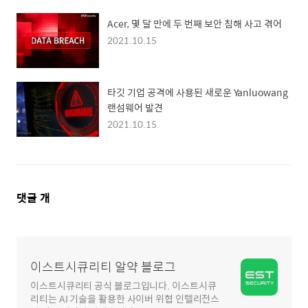
Acer, 몇 달 만에 두 번째 보안 침해 사고 겪어
2021.10.15
타깃 기업 공격에 사용된 새로운 Yanluowang
랜섬웨어 발견
2021.10.15
댓
댓글
개
글
영
역
이스트시큐리티 알약 블로그
이스트시큐리티 공식 블로그입니다. 이스트시큐
리티는 AI 기술을 활용한 사이버 위협 인텔리전스