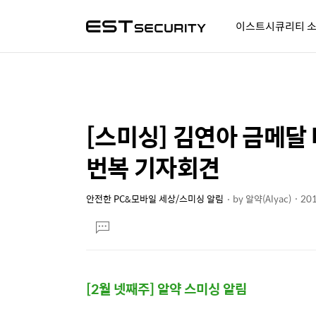
이스트시큐리티 
알약人 이야기
이벤트
시
[스미싱] 김연아 금메달 
상
본
문
세
번복 기자회견
제
컨
목
텐
안전한 PC&모바일 세상/스미싱 알림
by
알약(Alyac)
201
본
츠
댓
문
글
달
기
[2월 넷째주
] 알약
스미싱 알림