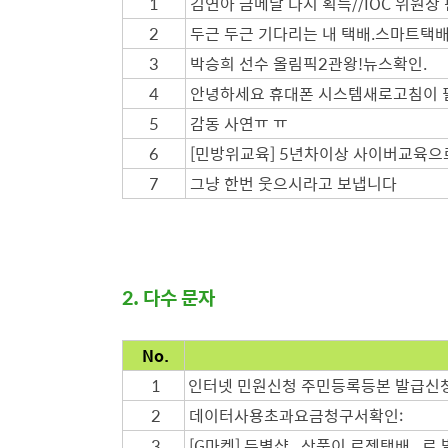
1
김연아 금메달 다시 획득//IOC 위원장
2
두근 두근 기다리는 내 택배.스마트택
3
박승희 선수 올림픽2관왕!뉴스확인.
4
안녕하세요 휴대폰 시스템새로고침이 필요해서
5
감동 사연ㅠ ㅠ
6
[민방위교육] 5년차이상 사이버교육
7
그냥 한번 웃으
시라고 보냅니다
2. 다수 문자
No.
1
인터넷 민원신청 주민등록등본 발급신청
2
데이터사용초과요금청구서확인:
3
[G마켓] 두별샵.. 상품이 로젠
택배.. 로