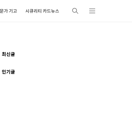
문가 기고
시큐리티 카드뉴스
검
메
색
뉴
추
최신글
가
정
인기글
보