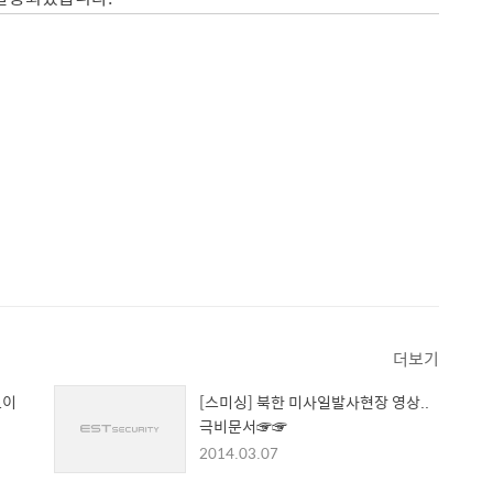
더보기
로이
[스미싱] 북한 미사일발사현장 영상..
극비문서☞☞
2014.03.07