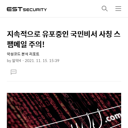
검
메
색
뉴
지속적으로 유포중인 국민비서 사칭 스
상
본
문
세
팸메일 주의!
제
컨
목
악성코드 분석 리포트
텐
by
알약4
2021. 11. 15. 15:39
츠
본
댓
문
글
달
기