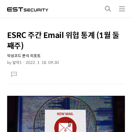
검
메
색
뉴
ESRC 주간 Email 위협 통계 (1월 둘
상
본
문
세
째주)
제
컨
목
악성코드 분석 리포트
텐
by
알약1
2022. 1. 18. 09:30
츠
본
댓
문
글
달
기