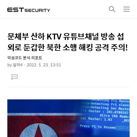
검
메
색
뉴
문체부 산하 KTV 유튜브채널 방송 섭
상
본
문
세
외로 둔갑한 북한 소행 해킹 공격 주의!
제
컨
목
악성코드 분석 리포트
텐
by
알약4
2022. 5. 23. 13:51
츠
본
댓
문
글
달
기