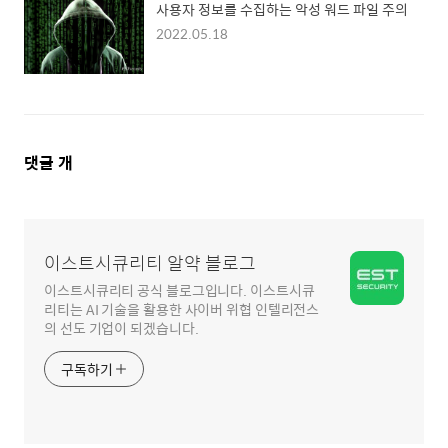
사용자 정보를 수집하는 악성 워드 파일 주의
2022.05.18
댓
댓글
개
글
영
역
이스트시큐리티 알약 블로그
이스트시큐리티 공식 블로그입니다. 이스트시큐
리티는 AI 기술을 활용한 사이버 위협 인텔리전스
의 선도 기업이 되겠습니다.
구독하기