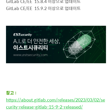
GitLab CE/EE 15.8.4 이상으로 업데이트
GitLab CE/EE 15.9.2 이상으로 업데이트
참고 :
https://about.gitlab.com/releases/2023/03/02/se
curity-release-gitlab-15-9-2-released/