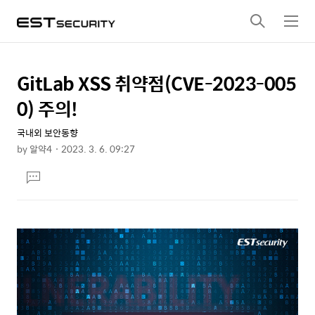
검
메
색
뉴
GitLab XSS 취약점(CVE-2023-005
상
본
문
세
0) 주의!
제
컨
목
국내외 보안동향
텐
by
알약4
2023. 3. 6. 09:27
츠
본
댓
문
글
달
기