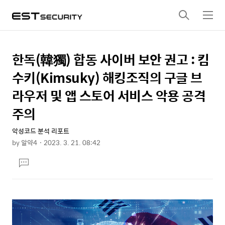
검
메
색
뉴
한독(韓獨) 합동 사이버 보안 권고 : 킴
상
본
문
세
수키(Kimsuky) 해킹조직의 구글 브
제
컨
라우저 및 앱 스토어 서비스 악용 공격
목
텐
주의
츠
악성코드 분석 리포트
by
알약4
2023. 3. 21. 08:42
본
댓
문
글
달
기