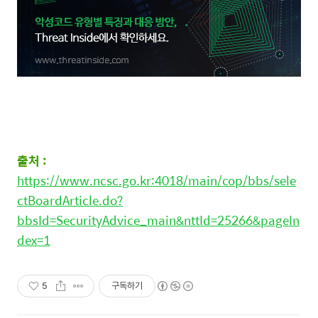
출처 :
https://www.ncsc.go.kr:4018/main/cop/bbs/sele
ctBoardArticle.do?
bbsId=SecurityAdvice_main&nttId=25266&pageIn
dex=1
5
구독하기