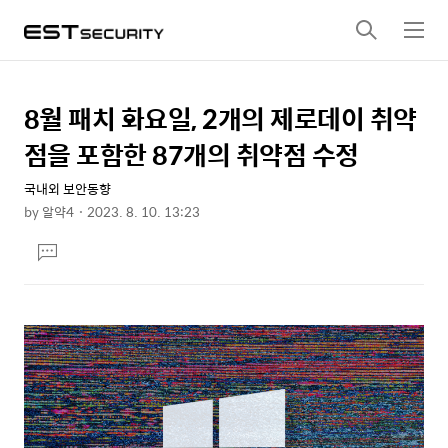
검
메
색
뉴
8월 패치 화요일, 2개의 제로데이 취약
상
본
문
세
점을 포함한 87개의 취약점 수정
제
컨
목
국내외 보안동향
텐
by
알약4
2023. 8. 10. 13:23
츠
본
댓
문
글
달
기