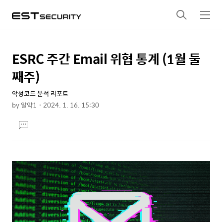
검
메
색
뉴
ESRC 주간 Email 위협 통계 (1월 둘
상
본
문
세
째주)
제
컨
목
악성코드 분석 리포트
텐
by
알약1
2024. 1. 16. 15:30
츠
본
댓
문
글
달
기