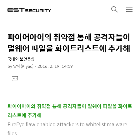
검
메
색
뉴
파이어아이의 취약점 통해 공격자들이
상
본
문
세
멀웨어 파일을 화이트리스트에 추가해
제
컨
목
국내외 보안동향
텐
by
알약(Alyac)
2016. 2. 19. 14:19
츠
본
댓
문
글
달
기
파이어아이의 취약점 통해 공격자들이 멀웨어 파일을 화이트
리스트에 추가해
FireEye flaw enabled attackers to whitelist malware
files