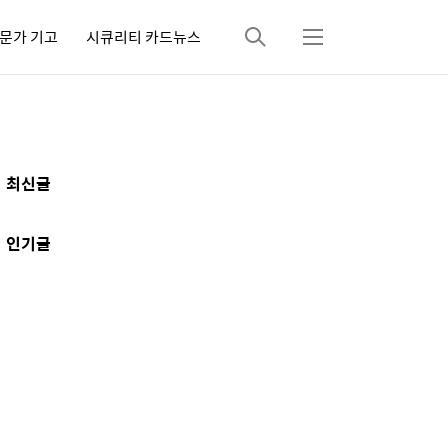
문가 기고
시큐리티 카드뉴스
검
메
색
뉴
추
최신글
가
정
인기글
보