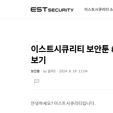
이스트시큐리티 
알약人 이야기
이벤트
시
이스트시큐리티 보안툰 #
상
본
문
세
보기
제
컨
목
텐
보안툰
by
알약5
2024. 8. 19. 11:04
본
츠
댓
문
글
달
기
안녕하세요? 이스트시큐리티입니다.